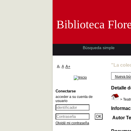
Biblioteca 
Biblioteca Flor
Búsqueda simple
"La cole
A-
A
A+
Nueva bú
Detalle d
Conectarse
acceder a su cuenta de
> Teatr
usuario
Informac
Autor Te
Olvidé mi contraseña