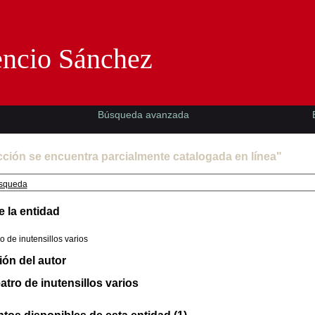
Florencio Sánchez -EMAD-
encio Sánchez
Búsqueda avanzada
cción se encuentra parcialmente catalogada en línea"
squeda
e la entidad
o de inutensillos varios
ión del autor
atro de inutensillos varios