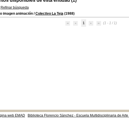
os disponibles de esta entidad (1)
Refinar búsqueda
ro imagen animación
/
Colectivo La Teja
(1988)
1
(1 - 1 / 1)
gina web EMAD
Biblioteca Florencio Sànchez - Escuela Multidisciplinaria de Art