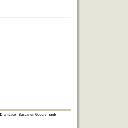
e Dramàtico
Buscar en Google
pmb