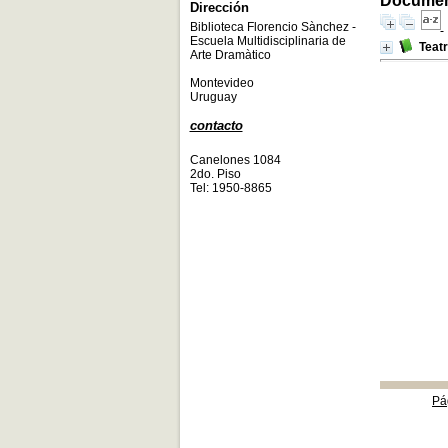
Document
Dirección
Biblioteca Florencio Sànchez -
Escuela Multidisciplinaria de
Teat
Arte Dramàtico
Montevideo
Uruguay
contacto
Canelones 1084
2do. Piso
Tel: 1950-8865
Pá