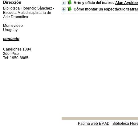
Dirección
Arte y oficio del teatro
/
Alan Ayckbo
Biblioteca Florencio Sànchez -
Cómo montar un espectáculo teatral
Escuela Multidisciplinaria de
Arte Dramàtico
Montevideo
Uruguay
contacto
Canelones 1084
2do. Piso
Tel: 1950-8865
Página web EMAD
Biblioteca Flor