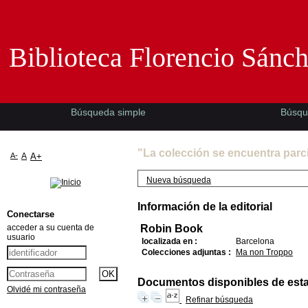
Biblioteca Florencio Sánchez -EMAD-
Biblioteca Florencio Sánc
Búsqueda simple
Búsqu
"La colección se encuentra parc
A-
A
A+
Nueva búsqueda
Información de la editorial
Conectarse
acceder a su cuenta de
Robin Book
usuario
localizada en :
Barcelona
Colecciones adjuntas :
Ma non Troppo
Documentos disponibles de esta e
Olvidé mi contraseña
Refinar búsqueda