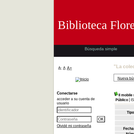
Biblioteca 
Biblioteca Flor
Búsqueda simple
"La cole
A-
A
A+
Nueva bú
Conectarse
Il mobile 
acceder a su cuenta de
Público
I
usuario
Tip
Olvidé mi contraseña
Fecha 