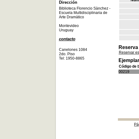
Núme
Dirección
Biblioteca Florencio Sànchez -
Escuela Multidisciplinaria de
Arte Dramàtico
Montevideo
Uruguay
contacto
Reserva
Canelones 1084
Reservar e
2do. Piso
Tel: 1950-8865
Ejemplar
Código de 
00219
Pá