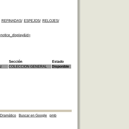
REFINADAS/
ESPEJOS/
RELOJES/
=notice_display&id=
Sección
Estado
z
COLECCION GENERAL
Disponible
e Dramàtico
Buscar en Google
pmb