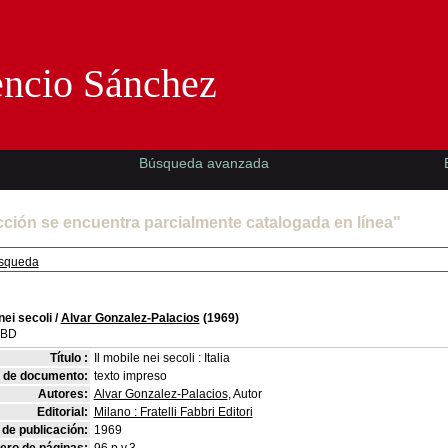
Florencio Sánchez -EMAD-
encio Sánchez
Búsqueda avanzada
cción se encuentra parcialmente catalogada en línea"
squeda
nei secoli
/
Alvar Gonzalez-Palacios
(1969)
SBD
Título :
Il mobile nei secoli : Italia
o de documento:
texto impreso
Autores:
Alvar Gonzalez-Palacios
, Autor
Editorial:
Milano : Fratelli Fabbri Editori
de publicación:
1969