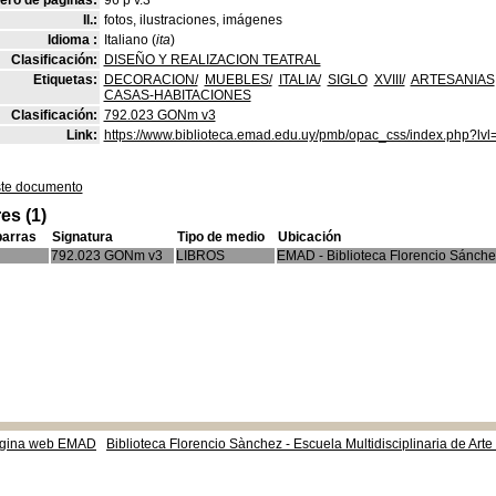
ro de páginas:
96 p v.3
Il.:
fotos, ilustraciones, imágenes
Idioma :
Italiano (
ita
)
Clasificación:
DISEÑO Y REALIZACION TEATRAL
Etiquetas:
DECORACION/
MUEBLES/
ITALIA/
SIGLO
XVIII/
ARTESANIAS
CASAS-HABITACIONES
Clasificación:
792.023 GONm v3
Link:
https://www.biblioteca.emad.edu.uy/pmb/opac_css/index.php?lvl
ste documento
es (1)
barras
Signatura
Tipo de medio
Ubicación
792.023 GONm v3
LIBROS
EMAD - Biblioteca Florencio Sánche
gina web EMAD
Biblioteca Florencio Sànchez - Escuela Multidisciplinaria de Art