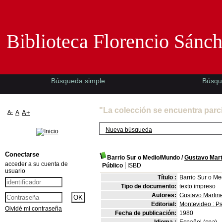
Biblioteca Florencio Sánchez -EMAD-
Biblioteca Florencio Sánc
Búsqueda simple
Búsqu
"La colección se encuentra parc
A-
A
A+
Nueva búsqueda
Conectarse
Barrio Sur o Medio/Mundo
/
Gustavo Mart
acceder a su cuenta de
Público
ISBD
usuario
Título :
Barrio Sur o M
Tipo de documento:
texto impreso
Autores:
Gustavo Martine
Editorial:
Montevideo : Ps
Olvidé mi contraseña
Fecha de publicación:
1980