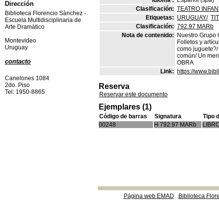
Idioma :
Español (
spa
)
Dirección
Clasificación:
TEATRO INFANT
Biblioteca Florencio Sànchez -
Etiquetas:
URUGUAY/
TI
Escuela Multidisciplinaria de
Clasificación:
792.97 MARb
Arte Dramàtico
Nota de contenido:
Nuestro Grupo G
Montevideo
Folletos y artíc
Uruguay
como juguete?/ 
común/ Un mensa
contacto
OBRA
Link:
https://www.bi
Canelones 1084
2do. Piso
Reserva
Tel: 1950-8865
Reservar este documento
Ejemplares (1)
Código de barras
Signatura
Tipo 
00248
H 792.97 MARb
LIBR
Página web EMAD
Biblioteca Flor