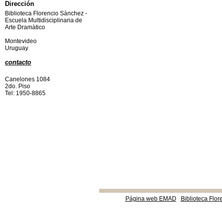
Dirección
Biblioteca Florencio Sànchez -
Escuela Multidisciplinaria de
Arte Dramàtico
Montevideo
Uruguay
contacto
Canelones 1084
2do. Piso
Tel: 1950-8865
Página web EMAD
Biblioteca Flor