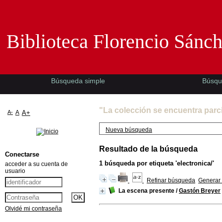
Biblioteca Florencio Sánchez -EMAD-
Biblioteca Florencio Sánc
Búsqueda simple
Búsqu
"La colección se encuentra parc
A-
A
A+
Nueva búsqueda
Resultado de la búsqueda
Conectarse
1
búsqueda por etiqueta
'electronica/'
acceder a su cuenta de
usuario
Refinar búsqueda
Generar 
La escena presente
/
Gastón Breyer
Olvidé mi contraseña