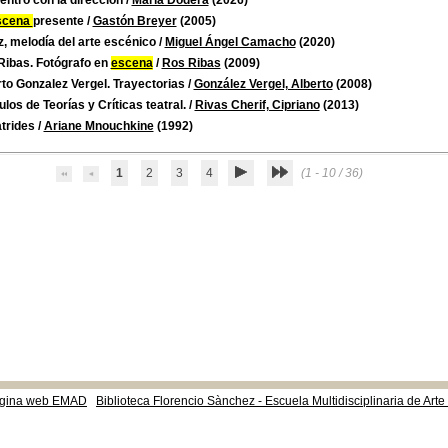
ntro con la dirección
/
María Dodera
(2026)
scena
presente
/
Gastón Breyer
(2005)
z, melodía del arte escénico
/
Miguel Ángel Camacho
(2020)
Ribas. Fotógrafo en
escena
/
Ros Ribas
(2009)
to Gonzalez Vergel. Trayectorias
/
González Vergel, Alberto
(2008)
ulos de Teorías y Críticas teatral.
/
Rivas Cherif, Cipriano
(2013)
trides
/
Ariane Mnouchkine
(1992)
1
2
3
4
(1 - 10 / 36)
gina web EMAD
Biblioteca Florencio Sànchez - Escuela Multidisciplinaria de Art