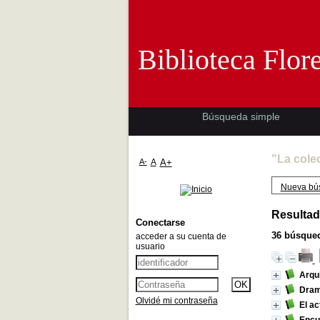
Biblioteca 
Biblioteca Flor
Búsqueda simple
"La cole
A-
A
A+
Nueva bú
Resultad
Conectarse
36
búsqued
acceder a su cuenta de
usuario
Arqu
Dram
Olvidé mi contraseña
El ac