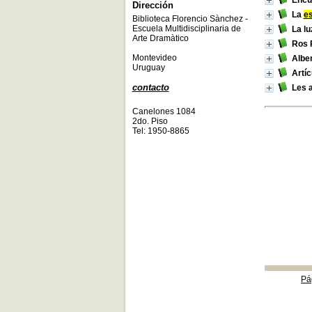
Encue
Dirección
La
e
Biblioteca Florencio Sànchez -
Escuela Multidisciplinaria de
La lu
Arte Dramàtico
Ros 
Montevideo
Alber
Uruguay
Artíc
contacto
Les a
Canelones 1084
2do. Piso
Tel: 1950-8865
Pá