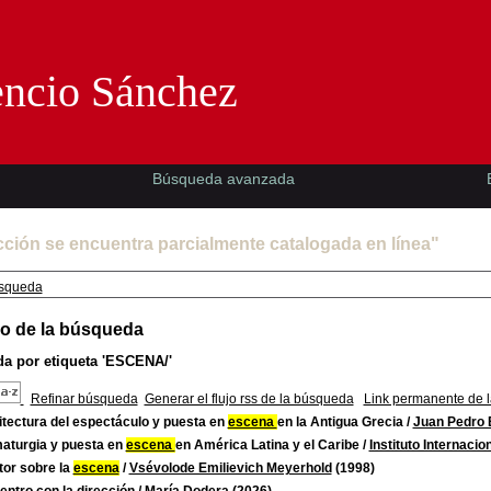
Florencio Sánchez -EMAD-
encio Sánchez
Búsqueda avanzada
cción se encuentra parcialmente catalogada en línea"
squeda
o de la búsqueda
a por etiqueta
'ESCENA/'
Refinar búsqueda
Generar el flujo rss de la búsqueda
Link permanente de 
itectura del espectáculo y puesta en
escena
en la Antigua Grecia
/
Juan Pedro E
aturgia y puesta en
escena
en América Latina y el Caribe
/
Instituto Internacio
tor sobre la
escena
/
Vsévolode Emilievich Meyerhold
(1998)