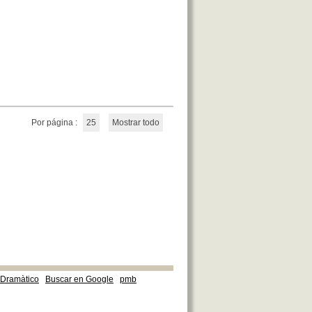
Por página :
25
Mostrar todo
e Dramàtico
Buscar en Google
pmb