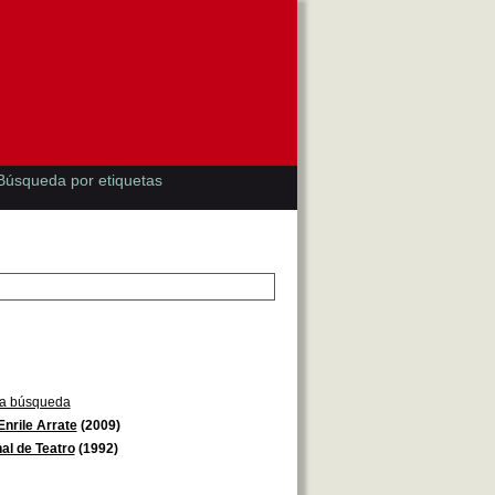
Búsqueda por etiquetas
la búsqueda
nrile Arrate
(2009)
nal de Teatro
(1992)