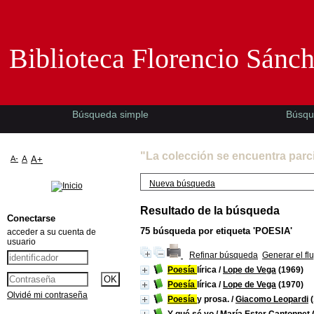
Biblioteca Florencio Sánchez -EMAD-
Biblioteca Florencio Sánc
Búsqueda simple
Búsqu
"La colección se encuentra parc
A-
A
A+
Nueva búsqueda
Resultado de la búsqueda
Conectarse
75
búsqueda por etiqueta
'POESIA'
acceder a su cuenta de
usuario
Refinar búsqueda
Generar el fl
Poesía
lírica
/
Lope de Vega
(1969)
Poesía
lírica
/
Lope de Vega
(1970)
Olvidé mi contraseña
Poesía
y prosa.
/
Giacomo Leopardi
(