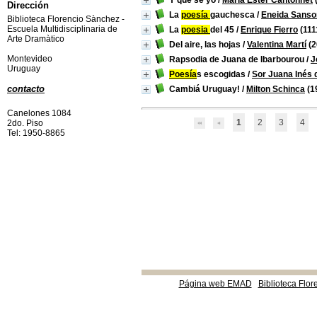
Y qué sé yo
/
María Ester Cantonnet
Dirección
La
poesía
gauchesca
/
Eneida Sanso
Biblioteca Florencio Sànchez -
Escuela Multidisciplinaria de
La
poesia
del 45
/
Enrique Fierro
(111
Arte Dramàtico
Del aire, las hojas
/
Valentina Martí
(2
Montevideo
Rapsodia de Juana de Ibarbourou
/
J
Uruguay
Poesía
s escogidas
/
Sor Juana Inés 
contacto
Cambiá Uruguay!
/
Milton Schinca
(1
Canelones 1084
1
2
3
4
2do. Piso
Tel: 1950-8865
Página web EMAD
Biblioteca Flor