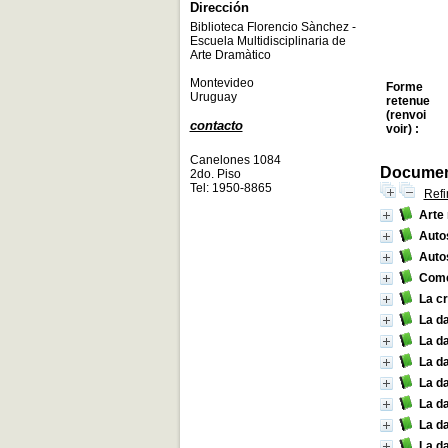
Dirección
Biblioteca Florencio Sànchez -
Escuela Multidisciplinaria de
Arte Dramàtico
Montevideo
Forme
Uruguay
retenue
(renvoi
contacto
voir) :
Canelones 1084
Document
2do. Piso
Tel: 1950-8865
Refi
Arte
Auto
Auto
Come
La c
La d
La d
La d
La d
La d
La d
La d