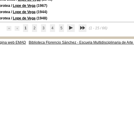
orotea
/
Lope de Vega
(1967)
orotea
/
Lope de Vega
(1944)
orotea
/
Lope de Vega
(1948)
1
2
3
4
5
(1 - 15 / 66)
gina web EMAD
Biblioteca Florencio Sànchez - Escuela Multidisciplinaria de Art