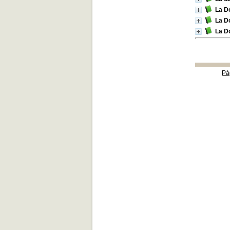
La D
La D
La D
Pá