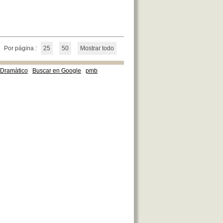
Por página :
25
50
Mostrar todo
e Dramàtico
Buscar en Google
pmb