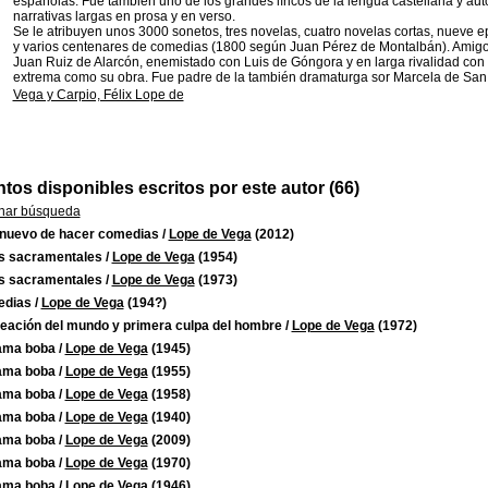
españolas. Fue también uno de los grandes líricos de la lengua castellana y aut
narrativas largas en prosa y en verso.
Se le atribuyen unos 3000 sonetos, tres novelas, cuatro novelas cortas, nueve 
y varios centenares de comedias (1800 según Juan Pérez de Montalbán). Amig
Juan Ruiz de Alarcón, enemistado con Luis de Góngora y en larga rivalidad con 
extrema como su obra. Fue padre de la también dramaturga sor Marcela de San 
Vega y Carpio, Félix Lope de
os disponibles escritos por este autor (66)
nar búsqueda
 nuevo de hacer comedias
/
Lope de Vega
(2012)
s sacramentales
/
Lope de Vega
(1954)
s sacramentales
/
Lope de Vega
(1973)
dias
/
Lope de Vega
(194?)
reación del mundo y primera culpa del hombre
/
Lope de Vega
(1972)
ama boba
/
Lope de Vega
(1945)
ama boba
/
Lope de Vega
(1955)
ama boba
/
Lope de Vega
(1958)
ama boba
/
Lope de Vega
(1940)
ama boba
/
Lope de Vega
(2009)
ama boba
/
Lope de Vega
(1970)
ama boba
/
Lope de Vega
(1946)