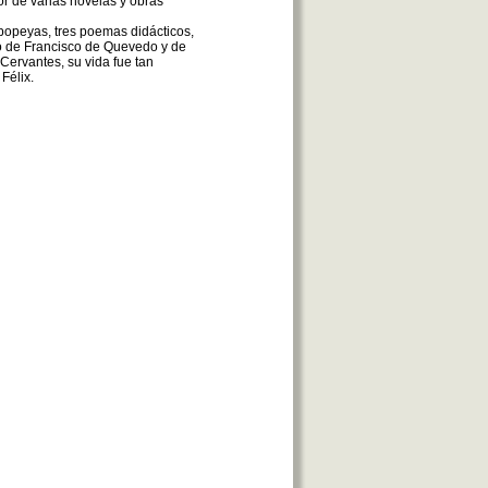
or de varias novelas y obras
epopeyas, tres poemas didácticos,
o de Francisco de Quevedo y de
Cervantes, su vida fue tan
Félix.