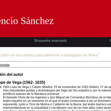
Florencio Sánchez -EMAD-
encio Sánchez
Búsqueda avanzada
cción se encuentra parcialmente catalogada en línea"
squeda
ión del autor
pe de Vega (1562- 1635)
o
Félix Lope de Vega y Carpio (Madrid, 25 de noviembre de 1562-ibídem, 27 de a
más importantes poetas y dramaturgos del Siglo de Oro español y, por la extens
prolíficos autores de la literatura universal.
El llamado Fénix de los ingenios y (por Miguel de Cervantes) Monstruo de la Na
teatro español en un momento en el que el teatro comenzaba a ser un fenómen
exponente, junto a Tirso de Molina y Calderón de la Barca, del teatro barroco e
representándose en la actualidad y constituyen una de las más altas cotas alcanz