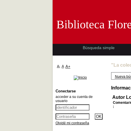
Biblioteca 
Biblioteca Flor
Búsqueda simple
"La cole
A-
A
A+
Nueva bú
Informac
Conectarse
acceder a su cuenta de
Autor Lo
usuario
Comentari
:
Olvidé mi contraseña