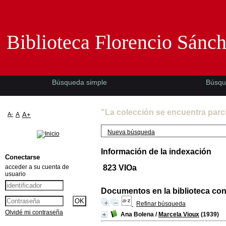
Biblioteca Florencio Sánchez -EMAD-
Biblioteca Florencio Sánc
Búsqueda simple
Búsqu
"La colección se encuentra parc
A-
A
A+
Nueva búsqueda
Información de la indexación
Conectarse
acceder a su cuenta de
823 VIOa
usuario
Documentos en la biblioteca con 
Refinar búsqueda
Olvidé mi contraseña
Ana Bolena
/
Marcela Vioux
(1939)