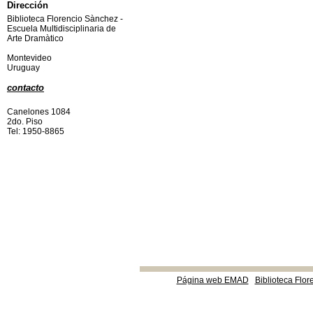
Dirección
Biblioteca Florencio Sànchez -
Escuela Multidisciplinaria de
Arte Dramàtico
Montevideo
Uruguay
contacto
Canelones 1084
2do. Piso
Tel: 1950-8865
Página web EMAD
Biblioteca Flor