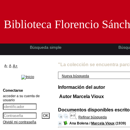
Biblioteca Florencio Sánchez -EMAD-
Biblioteca Florencio Sánc
Búsqueda simple
Búsqu
"La colección se encuentra parc
A-
A
A+
Nueva búsqueda
Información del autor
Conectarse
acceder a su cuenta de
Autor Marcela Vioux
usuario
Documentos disponibles escritos
Refinar búsqueda
Olvidé mi contraseña
Ana Bolena
/
Marcela Vioux
(1939)