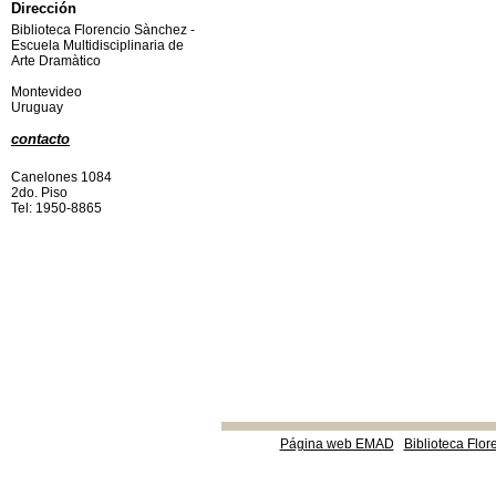
Dirección
Biblioteca Florencio Sànchez -
Escuela Multidisciplinaria de
Arte Dramàtico
Montevideo
Uruguay
contacto
Canelones 1084
2do. Piso
Tel: 1950-8865
Página web EMAD
Biblioteca Flor