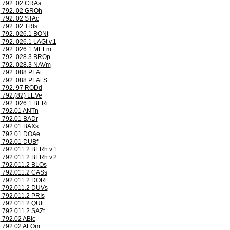
792. 02 CRAa
792. 02 GROh
792. 02 STAc
792. 02 TRIs
792. 026.1 BONt
792. 026.1 LAGt v.1
792. 026.1 MELm
792. 028.3 BROp
792. 028.3 NAVm
792. 088 PLAt
792. 088 PLAt S
792. 97 RODd
792.(82) LEVe
792..026.1 BERi
792.01 ANTn
792.01 BADr
792.01 BAXs
792.01 DOAe
792.01 DUBf
792.011.2 BERh v.1
792.011.2 BERh v.2
792.011.2 BLOs
792.011.2 CASs
792.011.2 DORt
792.011.2 DUVs
792.011.2 PRIs
792.011.2 QUIt
792.011.2 SAZt
792.02 ABIc
792.02 ALOm