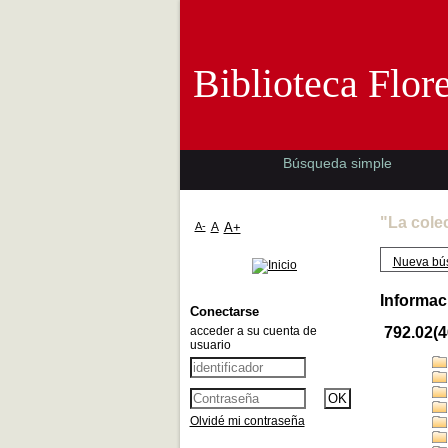
Biblioteca 
Biblioteca Flor
Búsqueda simple
"La cole
A-
A
A+
Nueva bú
Informac
Conectarse
acceder a su cuenta de
792.02(
usuario
Olvidé mi contraseña