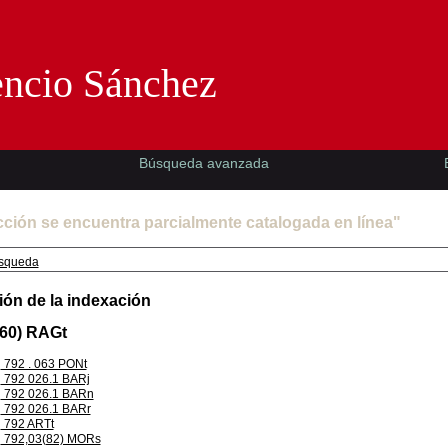
Florencio Sánchez -EMAD-
encio Sánchez
Búsqueda avanzada
cción se encuentra parcialmente catalogada en línea"
squeda
ión de la indexación
460) RAGt
792 . 063 PONt
792 026.1 BARj
792 026.1 BARn
792 026.1 BARr
792 ARTt
792,03(82) MORs