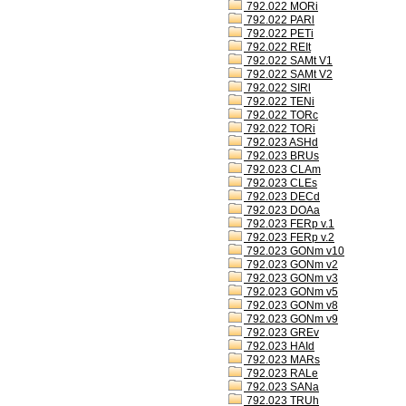
792.022 MORi
792.022 PARl
792.022 PETi
792.022 REIt
792.022 SAMt V1
792.022 SAMt V2
792.022 SIRl
792.022 TENi
792.022 TORc
792.022 TORi
792.023 ASHd
792.023 BRUs
792.023 CLAm
792.023 CLEs
792.023 DECd
792.023 DOAa
792.023 FERp v.1
792.023 FERp v.2
792.023 GONm v10
792.023 GONm v2
792.023 GONm v3
792.023 GONm v5
792.023 GONm v8
792.023 GONm v9
792.023 GREv
792.023 HAId
792.023 MARs
792.023 RALe
792.023 SANa
792.023 TRUh