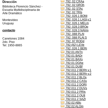
792. 02 CRAa
Dirección
792. 02 GROh
Biblioteca Florencio Sànchez -
792. 02 STAc
Escuela Multidisciplinaria de
792. 02 TRIs
Arte Dramàtico
792. 026.1 BONt
792. 026.1 LAGt v.1
Montevideo
792. 026.1 MELm
Uruguay
792. 028.3 BROp
contacto
792. 028.3 NAVm
792. 088 PLAt
792. 088 PLAt S
Canelones 1084
792. 97 RODd
2do. Piso
792.(82) LEVe
Tel: 1950-8865
792..026.1 BERi
792.01 ANTn
792.01 BADr
792.01 BAXs
792.01 DOAe
792.01 DUBf
792.011.2 BERh v.1
792.011.2 BERh v.2
792.011.2 BLOs
792.011.2 CASs
792.011.2 DORt
792.011.2 DUVs
792.011.2 PRIs
792.011.2 QUIt
792.011.2 SAZt
792.02 ABIc
792.02 ALOm