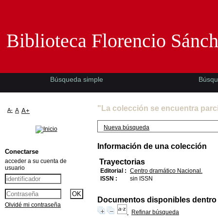
Biblioteca Florencio Sánchez -EMAD-
Biblioteca Florencio Sánc
Búsqueda simple
Búsqu
"La colección se encuentra parc
A-
A
A+
Nueva búsqueda
Información de una colección
Conectarse
acceder a su cuenta de
Trayectorias
usuario
Editorial :
Centro dramático Nacional.
ISSN :
sin ISSN
Documentos disponibles dentro d
Olvidé mi contraseña
Refinar búsqueda