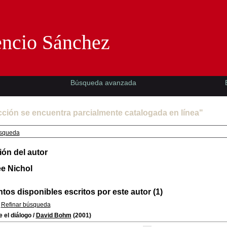
Florencio Sánchez -EMAD-
encio Sánchez
Búsqueda avanzada
cción se encuentra parcialmente catalogada en línea"
squeda
ión del autor
e Nichol
os disponibles escritos por este autor (1)
Refinar búsqueda
 el diálogo
/
David Bohm
(2001)