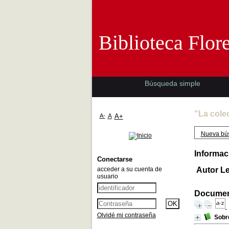
Biblioteca 
Biblioteca Flor
Búsqueda simple
"La cole
A-
A
A+
Nueva bú
Informac
Conectarse
acceder a su cuenta de
Autor Le
usuario
Document
Olvidé mi contraseña
Sobre