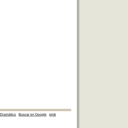
e Dramàtico
Buscar en Google
pmb