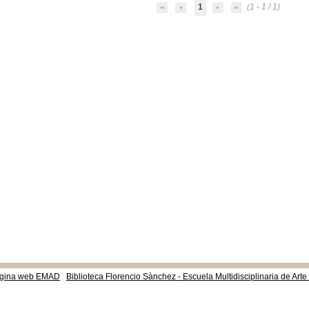
1
(1 - 1 / 1)
gina web EMAD
Biblioteca Florencio Sànchez - Escuela Multidisciplinaria de Art