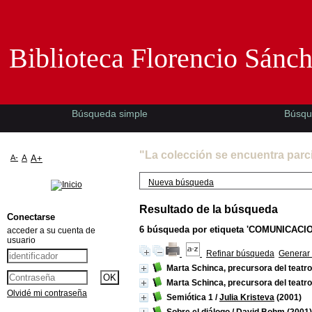
Biblioteca Florencio Sánchez -EMAD-
Biblioteca Florencio Sánc
Búsqueda simple
Búsqu
"La colección se encuentra parc
A-
A
A+
Nueva búsqueda
Resultado de la búsqueda
Conectarse
6
búsqueda por etiqueta
'COMUNICACIO
acceder a su cuenta de
usuario
Refinar búsqueda
Generar 
Marta Schinca, precursora del teatr
Marta Schinca, precursora del teatr
Olvidé mi contraseña
Semiótica 1
/
Julia Kristeva
(2001)