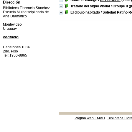
Sobre el diálogo
/
David Bohm
(2001)
Dirección
Tratado del signo visual
/
Groupe u ((
Biblioteca Florencio Sànchez -
Escuela Multidisciplinaria de
El dibujo habitado
/
Soledad Patiño R
Arte Dramàtico
Montevideo
Uruguay
contacto
Canelones 1084
2do. Piso
Tel: 1950-8865
Página web EMAD
Biblioteca Flor