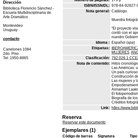
Número de páginas:
179 p
Dirección
ISBN/ISSN/DL:
978-84-92827-
Biblioteca Florencio Sànchez -
Nota general:
Catálogo.
Escuela Multidisciplinaria de
Arte Dramàtico
Muestra fotográf
Montevideo
"El proyecto vis
Uruguay
contó con el ap
nuestro Gobiern
contacto
Idioma :
Español (
spa
)
Etiquetas:
IBEROAMERIC
Canelones 1084
MUJERES
ANO
2do. Piso
Tel: 1950-8865
Clasificación:
792.026.1 CCE
Nota de contenido:
Hitos cronológi
Las Américas: u
Un país curioso
Construcción de
Las mujeres y l
Empoderamiento
Annamari Laak
El fotoperiodis
Biografía de los
Créditos fotográ
Link:
https://www.bi
Reserva
Reservar este documento
Ejemplares (1)
Código de barras
Signatura
Tipo