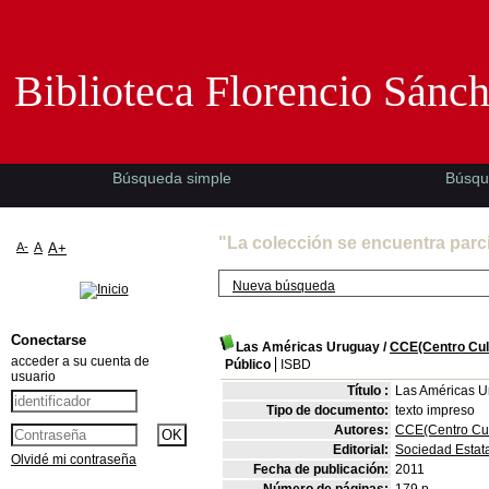
Biblioteca Florencio Sánchez -EMAD-
Biblioteca Florencio Sánc
Búsqueda simple
Búsqu
"La colección se encuentra parc
A-
A
A+
Nueva búsqueda
Conectarse
Las Américas Uruguay
/
CCE(Centro Cul
acceder a su cuenta de
Público
ISBD
usuario
Título :
Las Américas Ur
Tipo de documento:
texto impreso
Autores:
CCE(Centro Cul
Editorial:
Sociedad Estata
Olvidé mi contraseña
Fecha de publicación:
2011