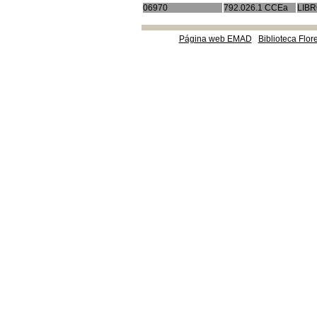
06970
792.026.1 CCEa
LIB
Página web EMAD
Biblioteca Flor