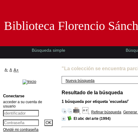
Biblioteca Florencio Sánchez -EMAD-
Biblioteca Florencio Sánc
Búsqueda simple
Búsqu
"La colección se encuentra parc
A-
A
A+
Nueva búsqueda
Resultado de la búsqueda
Conectarse
1
búsqueda por etiqueta
'escuelas/'
acceder a su cuenta de
usuario
Refinar búsqueda
Generar 
El abc del arte
(1994)
Olvidé mi contraseña