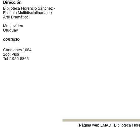
Dirección
Biblioteca Florencio Sànchez -
Escuela Multidisciplinaria de
Arte Dramàtico
Montevideo
Uruguay
contacto
Canelones 1084
2do. Piso
Tel: 1950-8865
Página web EMAD
Biblioteca Flor