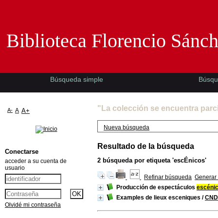
Biblioteca Florencio Sánchez -EMAD-
Biblioteca Florencio Sánc
Búsqueda simple
Búsqu
"La colección se encuentra parc
A-
A
A+
Nueva búsqueda
Resultado de la búsqueda
Conectarse
2
búsqueda por etiqueta
'escÉnicos'
acceder a su cuenta de
usuario
Refinar búsqueda
Generar 
Producción de espectáculos
escéni
Examples de lieux esceniques
/
CNDP
Olvidé mi contraseña