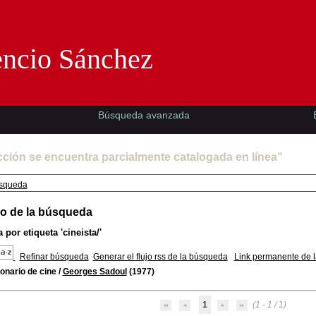
Florencio Sánchez -EMAD-
encio Sánchez
Búsqueda avanzada
cción se encuentra parcialmente catalogada en línea"
squeda
o de la búsqueda
 por etiqueta
'cineista/'
Refinar búsqueda
Generar el flujo rss de la búsqueda
Link permanente de 
onario de cine
/
Georges Sadoul
(1977)
1
(1 - 1 / 1)