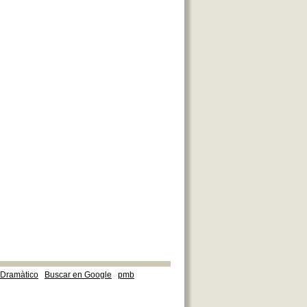
e Dramàtico
Buscar en Google
pmb