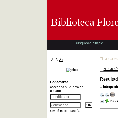
Biblioteca 
Biblioteca Flor
Búsqueda simple
"La cole
A-
A
A+
Nueva bú
Resultad
Conectarse
1
búsqueda
acceder a su cuenta de
usuario
Dicci
Olvidé mi contraseña