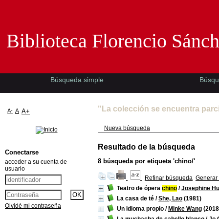
Biblioteca Florencio Sánchez -EMAD-
Biblioteca Florencio Sánc
Búsqueda simple
Búsqu
"La colección se encuentra parc
A-
A
A+
Nueva búsqueda
Resultado de la búsqueda
Conectarse
8
búsqueda por etiqueta
'chino/'
acceder a su cuenta de
usuario
Refinar búsqueda
Generar 
Teatro de ópera
chino
/
Josephine H
La casa de té
/
She, Lao
(1981)
Olvidé mi contraseña
Un idioma propio
/
Minke Wang
(2018