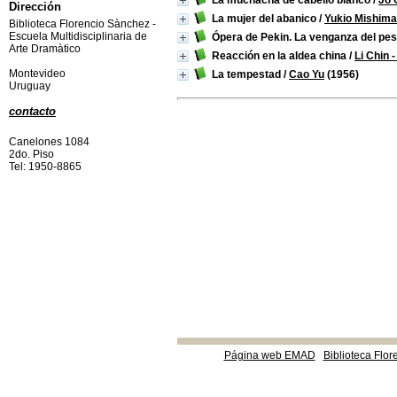
La muchacha de cabello blanco
/
Jo 
Dirección
La mujer del abanico
/
Yukio Mishima
Biblioteca Florencio Sànchez -
Escuela Multidisciplinaria de
Ópera de Pekin. La venganza del pes
Arte Dramàtico
Reacción en la aldea china
/
Li Chin 
Montevideo
La tempestad
/
Cao Yu
(1956)
Uruguay
contacto
Canelones 1084
2do. Piso
Tel: 1950-8865
Página web EMAD
Biblioteca Flor