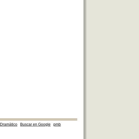
e Dramàtico
Buscar en Google
pmb