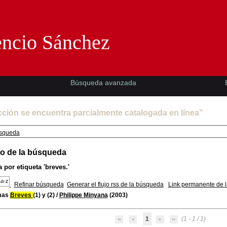
Florencio Sánchez -EMAD-
encio Sánchez
Búsqueda avanzada
cción se encuentra parcialmente catalogada en línea"
squeda
o de la búsqueda
 por etiqueta
'breves.'
Refinar búsqueda
Generar el flujo rss de la búsqueda
Link permanente de 
mas
Breves
(1) y (2)
/
Philippe Minyana
(2003)
1
(1 - 1 / 1)