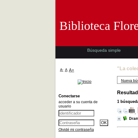
Biblioteca 
Biblioteca Flor
Búsqueda simple
"La cole
A-
A
A+
Nueva bú
Resultad
Conectarse
1
búsqueda
acceder a su cuenta de
usuario
Dra
Olvidé mi contraseña