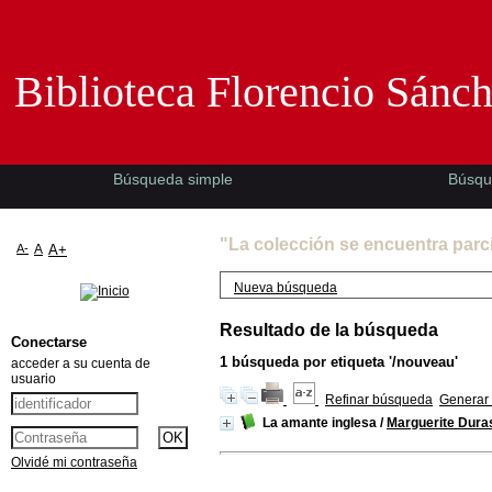
Biblioteca Florencio Sánchez -EMAD-
Biblioteca Florencio Sánc
Búsqueda simple
Búsqu
"La colección se encuentra parc
A-
A
A+
Nueva búsqueda
Resultado de la búsqueda
Conectarse
1
búsqueda por etiqueta
'/nouveau'
acceder a su cuenta de
usuario
Refinar búsqueda
Generar 
La amante inglesa
/
Marguerite Dura
Olvidé mi contraseña