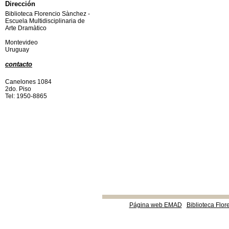
Dirección
Biblioteca Florencio Sànchez -
Escuela Multidisciplinaria de
Arte Dramàtico
Montevideo
Uruguay
contacto
Canelones 1084
2do. Piso
Tel: 1950-8865
Página web EMAD
Biblioteca Flor