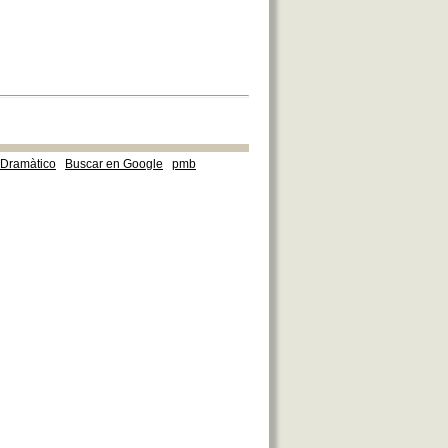
e Dramàtico
Buscar en Google
pmb