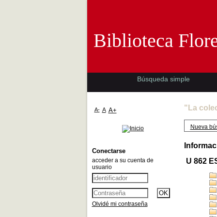
Biblioteca 
Biblioteca Flor
Búsqueda simple
"La cole
A-
A
A+
Nueva bú
Informac
Conectarse
acceder a su cuenta de
U 862 
usuario
Olvidé mi contraseña