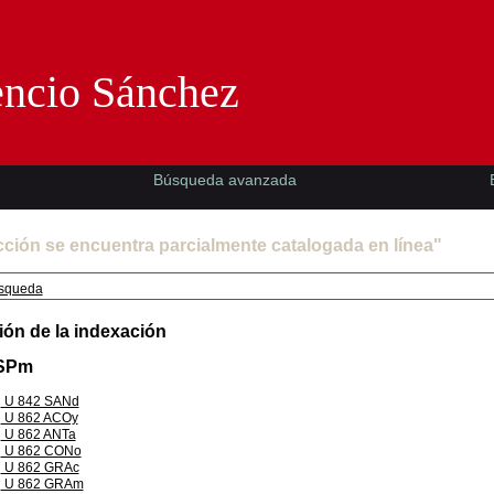
Florencio Sánchez -EMAD-
encio Sánchez
Búsqueda avanzada
cción se encuentra parcialmente catalogada en línea"
squeda
ión de la indexación
ESPm
U 842 SANd
U 862 ACOy
U 862 ANTa
U 862 CONo
U 862 GRAc
U 862 GRAm