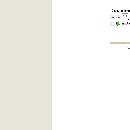
Document
Milón
Pá