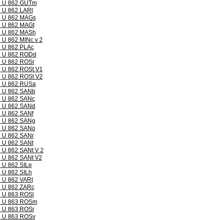
U 862 GUTm
U 862 LARt
U 862 MAGs
U 862 MAGt
U 862 MASh
U 862 MINc v 2
U 862 PLAc
U 862 RODd
U 862 ROSr
U 862 ROSt V1
U 862 ROSt V2
U 862 RUSa
U 862 SANb
U 862 SANc
U 862 SANd
U 862 SANf
U 862 SANg
U 862 SANo
U 862 SANr
U 862 SANt
U 862 SANt V 2
U 862 SANt V2
U 862 SILe
U 862 SILh
U 862 VARt
U 862 ZARc
U 863 ROSl
U 863 ROSm
U 863 ROSr
U 863 ROSv