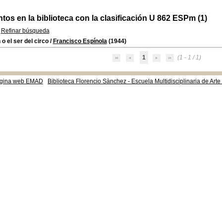
os en la biblioteca con la clasificación U 862 ESPm (1)
Refinar búsqueda
 o el ser del circo
/
Francisco Espínola
(1944)
1
(1 - 1 / 1)
gina web EMAD
Biblioteca Florencio Sànchez - Escuela Multidisciplinaria de Art