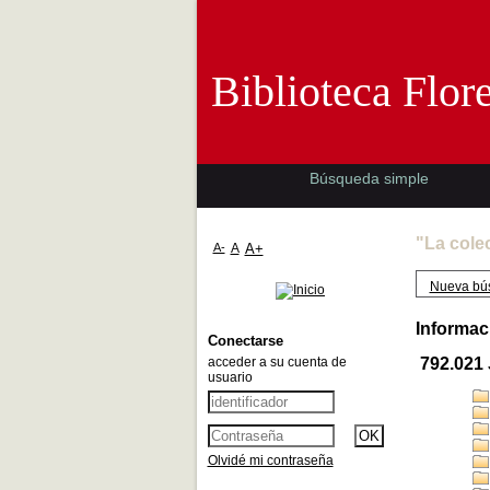
Biblioteca 
Biblioteca Flor
Búsqueda simple
"La cole
A-
A
A+
Nueva bú
Informac
Conectarse
acceder a su cuenta de
792.021
usuario
Olvidé mi contraseña