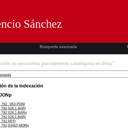
Florencio Sánchez -EMAD-
encio Sánchez
Búsqueda avanzada
cción se encuentra parcialmente catalogada en línea"
squeda
ión de la indexación
 JONp
792 . 063 PONt
792 026.1 BARj
792 026.1 BARn
792 026.1 BARr
792 ARTt
792,03(82) MORs