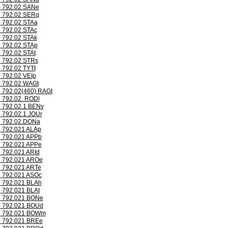
792.02 SANe
792.02 SERq
792.02 STAa
792.02 STAc
792.02 STAk
792.02 STAp
792.02 STAt
792.02 STRs
792.02 TYTt
792.02 VEIp
792.02 WAGt
792.02(460) RAGt
792.02. RODl
792.02.1 BENv
792.02.1 JOUr
792.02.DONa
792.021 ALAp
792.021 APPb
792.021 APPe
792.021 ARId
792.021 AROe
792.021 ARTe
792.021 ASOc
792.021 BLAh
792.021 BLAt
792.021 BONe
792.021 BOUd
792.021 BOWm
792.021 BREe