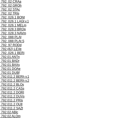
792. 02 CRAa
792. 02 GROh
792. 02 STAc
792. 02 TRIs
792. 026.1 BONt
792. 026.1 LAGt v.1
792. 026.1 MELm
792. 028.3 BROp
792. 028.3 NAVm
792. 088 PLAt
792. 088 PLAt S
792. 97 RODd
792.(82) LEVe
792..026.1 BERi
792.01 ANTn
792.01 BADr
792.01 BAXs
792.01 DOAe
792.01 DUBf
792.011.2 BERh v.1
792.011.2 BERh v.2
792.011.2 BLOs
792.011.2 CASs
792.011.2 DORt
792.011.2 DUVs
792.011.2 PRIs
792.011.2 QUIt
792.011.2 SAZt
792.02 ABIc
792.02 ALOm