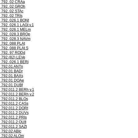
792. 02 CRAa
792. 02 GROh
792. 02 STAc
792. 02 TRIs
792. 026.1 BONt
792. 026.1 LAGt v.1
792. 026.1 MELm
792. 028.3 BROp
792. 028.3 NAVm
792. 088 PLAt
792. 088 PLAt S
792. 97 RODd
792.(82) LEVe
792..026.1 BERi
792.01 ANTn
792.01 BADr
792.01 BAXs
792.01 DOAe
792.01 DUBf
792.011.2 BERh v.1
792.011.2 BERh v.2
792.011.2 BLOs
792.011.2 CASs
792.011.2 DORt
792.011.2 DUVs
792.011.2 PRIs
792.011.2 QUIt
792.011.2 SAZt
792.02 ABIc
792.02 ALOm