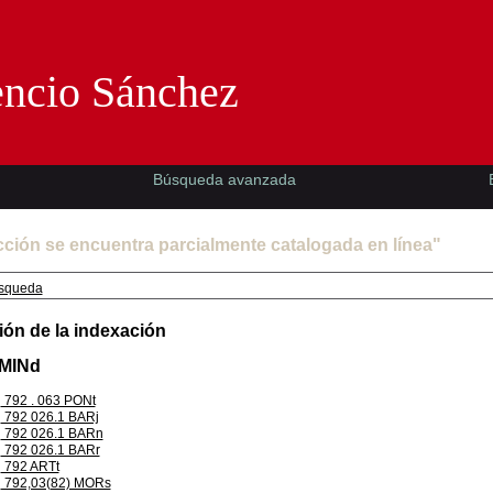
Florencio Sánchez -EMAD-
encio Sánchez
Búsqueda avanzada
cción se encuentra parcialmente catalogada en línea"
squeda
ión de la indexación
 MINd
792 . 063 PONt
792 026.1 BARj
792 026.1 BARn
792 026.1 BARr
792 ARTt
792,03(82) MORs