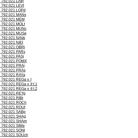
792.021 LAIh
792.021 LEVt
792.021 LOPd
792.021 MANs
792.021 MEM
792.021 MOLt
792.021 MUNc
792.021 MUSe
792.021 NAVe
792.021 NIEt
792.021 OBRi
792.021 PARs
792.021 PASj
792.021 PQMX
792.021 PRAi
792.021 PRAs
792.021 RAYa
792.021 REGa v. I
792.021 REGa v. II t.1
792.021 REGa v. II t.2
792.021 REYp
792.021 RIBr
792.021 ROCh
792.021 ROUt
792.021 SABp
792.021 SHAg
792.021 SHAm
792.021 SIMa
792.021 SONt
792.021 SOUch