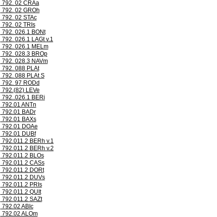
792. 02 CRAa
792. 02 GROh
792. 02 STAc
792. 02 TRIs
792. 026.1 BONt
792. 026.1 LAGt v.1
792. 026.1 MELm
792. 028.3 BROp
792. 028.3 NAVm
792. 088 PLAt
792. 088 PLAt S
792. 97 RODd
792.(82) LEVe
792..026.1 BERi
792.01 ANTn
792.01 BADr
792.01 BAXs
792.01 DOAe
792.01 DUBf
792.011.2 BERh v.1
792.011.2 BERh v.2
792.011.2 BLOs
792.011.2 CASs
792.011.2 DORt
792.011.2 DUVs
792.011.2 PRIs
792.011.2 QUIt
792.011.2 SAZt
792.02 ABIc
792.02 ALOm