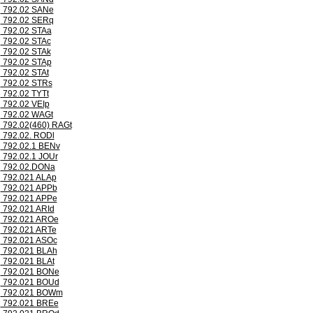
792.02 SANe
792.02 SERq
792.02 STAa
792.02 STAc
792.02 STAk
792.02 STAp
792.02 STAt
792.02 STRs
792.02 TYTt
792.02 VEIp
792.02 WAGt
792.02(460) RAGt
792.02. RODl
792.02.1 BENv
792.02.1 JOUr
792.02.DONa
792.021 ALAp
792.021 APPb
792.021 APPe
792.021 ARId
792.021 AROe
792.021 ARTe
792.021 ASOc
792.021 BLAh
792.021 BLAt
792.021 BONe
792.021 BOUd
792.021 BOWm
792.021 BREe