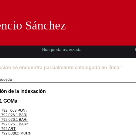
Florencio Sánchez -EMAD-
encio Sánchez
Búsqueda avanzada
cción se encuentra parcialmente catalogada en línea"
squeda
ión de la indexación
.1 GOMa
792 . 063 PONt
792 026.1 BARj
792 026.1 BARn
792 026.1 BARr
792 ARTt
792,03(82) MORs