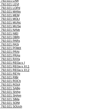
792.021 LAIh
792.021 LEVt
792.021 LOPd
792.021 MANs
792.021 MEM
792.021 MOLt
792.021 MUNc
792.021 MUSe
792.021 NAVe
792.021 NIEt
792.021 OBRi
792.021 PARs
792.021 PASj
792.021 PQMX
792.021 PRAi
792.021 PRAs
792.021 RAYa
792.021 REGa v. I
792.021 REGa v. II t.1
792.021 REGa v. II t.2
792.021 REYp
792.021 RIBr
792.021 ROCh
792.021 ROUt
792.021 SABp
792.021 SHAg
792.021 SHAm
792.021 SIMa
792.021 SONt
792.021 SOUch