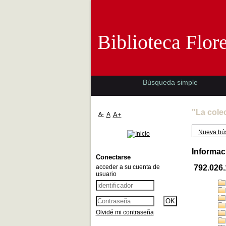
Biblioteca 
Biblioteca Flor
Búsqueda simple
"La cole
A-
A
A+
Nueva bú
Informac
Conectarse
acceder a su cuenta de
792.026
usuario
Olvidé mi contraseña