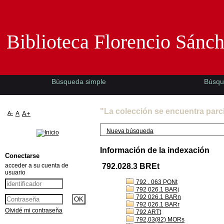
Biblioteca Florencio Sánchez -EMAD-
Biblioteca Florencio Sánc
Búsqueda simple
Búsqu
"La colección se encuentra parc
A-
A
A+
Nueva búsqueda
Información de la indexación
Conectarse
acceder a su cuenta de
792.028.3 BREt
usuario
792 . 063 PONt
792 026.1 BARj
792 026.1 BARn
792 026.1 BARr
Olvidé mi contraseña
792 ARTt
792,03(82) MORs