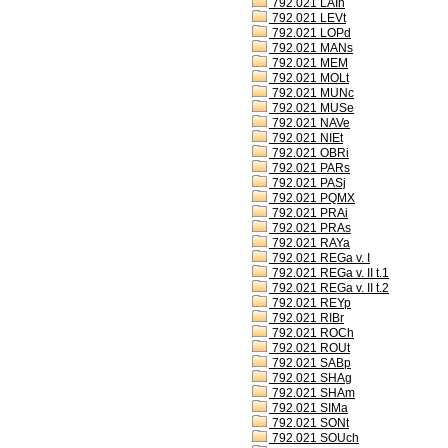
792.021 LAIh
792.021 LEVt
792.021 LOPd
792.021 MANs
792.021 MEM
792.021 MOLt
792.021 MUNc
792.021 MUSe
792.021 NAVe
792.021 NIEt
792.021 OBRi
792.021 PARs
792.021 PASj
792.021 PQMX
792.021 PRAi
792.021 PRAs
792.021 RAYa
792.021 REGa v. I
792.021 REGa v. II t.1
792.021 REGa v. II t.2
792.021 REYp
792.021 RIBr
792.021 ROCh
792.021 ROUt
792.021 SABp
792.021 SHAg
792.021 SHAm
792.021 SIMa
792.021 SONt
792.021 SOUch