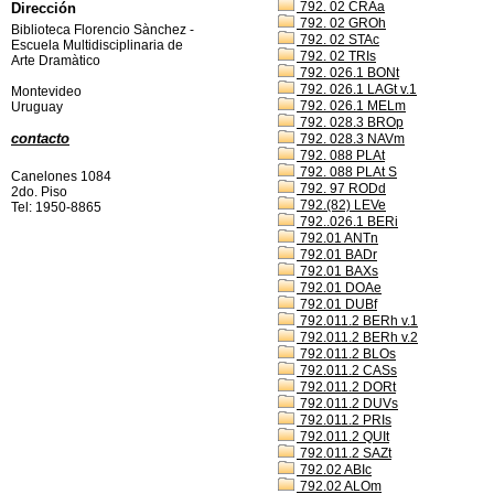
792. 02 CRAa
Dirección
792. 02 GROh
Biblioteca Florencio Sànchez -
792. 02 STAc
Escuela Multidisciplinaria de
792. 02 TRIs
Arte Dramàtico
792. 026.1 BONt
792. 026.1 LAGt v.1
Montevideo
792. 026.1 MELm
Uruguay
792. 028.3 BROp
contacto
792. 028.3 NAVm
792. 088 PLAt
792. 088 PLAt S
Canelones 1084
792. 97 RODd
2do. Piso
792.(82) LEVe
Tel: 1950-8865
792..026.1 BERi
792.01 ANTn
792.01 BADr
792.01 BAXs
792.01 DOAe
792.01 DUBf
792.011.2 BERh v.1
792.011.2 BERh v.2
792.011.2 BLOs
792.011.2 CASs
792.011.2 DORt
792.011.2 DUVs
792.011.2 PRIs
792.011.2 QUIt
792.011.2 SAZt
792.02 ABIc
792.02 ALOm