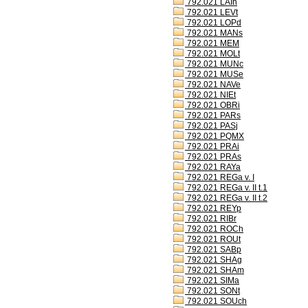
792.021 LAIh
792.021 LEVt
792.021 LOPd
792.021 MANs
792.021 MEM
792.021 MOLt
792.021 MUNc
792.021 MUSe
792.021 NAVe
792.021 NIEt
792.021 OBRi
792.021 PARs
792.021 PASj
792.021 PQMX
792.021 PRAi
792.021 PRAs
792.021 RAYa
792.021 REGa v. I
792.021 REGa v. II t.1
792.021 REGa v. II t.2
792.021 REYp
792.021 RIBr
792.021 ROCh
792.021 ROUt
792.021 SABp
792.021 SHAg
792.021 SHAm
792.021 SIMa
792.021 SONt
792.021 SOUch