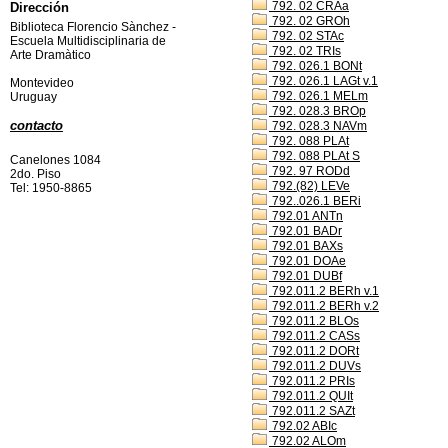
792. 02 CRAa
Dirección
792. 02 GROh
Biblioteca Florencio Sànchez -
792. 02 STAc
Escuela Multidisciplinaria de
792. 02 TRIs
Arte Dramàtico
792. 026.1 BONt
792. 026.1 LAGt v.1
Montevideo
792. 026.1 MELm
Uruguay
792. 028.3 BROp
contacto
792. 028.3 NAVm
792. 088 PLAt
792. 088 PLAt S
Canelones 1084
792. 97 RODd
2do. Piso
792.(82) LEVe
Tel: 1950-8865
792..026.1 BERi
792.01 ANTn
792.01 BADr
792.01 BAXs
792.01 DOAe
792.01 DUBf
792.011.2 BERh v.1
792.011.2 BERh v.2
792.011.2 BLOs
792.011.2 CASs
792.011.2 DORt
792.011.2 DUVs
792.011.2 PRIs
792.011.2 QUIt
792.011.2 SAZt
792.02 ABIc
792.02 ALOm