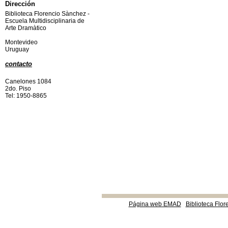
Dirección
Biblioteca Florencio Sànchez -
Escuela Multidisciplinaria de
Arte Dramàtico
Montevideo
Uruguay
contacto
Canelones 1084
2do. Piso
Tel: 1950-8865
Página web EMAD
Biblioteca Flor