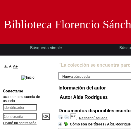
Biblioteca Florencio Sánchez -EMAD-
Biblioteca Florencio Sánc
Búsqueda simple
Búsqu
"La colección se encuentra parc
A-
A
A+
Nueva búsqueda
Información del autor
Conectarse
acceder a su cuenta de
Autor Aída Rodriguez
usuario
Documentos disponibles escritos
Refinar búsqueda
Olvidé mi contraseña
Cómo son los títeres
/
Aída Rodrigue