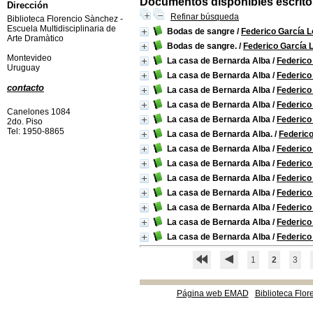
Documentos disponibles escritos
Dirección
Refinar búsqueda
Biblioteca Florencio Sànchez -
Escuela Multidisciplinaria de
Bodas de sangre
/
Federico García L
Arte Dramàtico
Bodas de sangre.
/
Federico García 
Montevideo
La casa de Bernarda Alba
/
Federico
Uruguay
La casa de Bernarda Alba
/
Federico
contacto
La casa de Bernarda Alba
/
Federico
La casa de Bernarda Alba
/
Federico
Canelones 1084
La casa de Bernarda Alba
/
Federico
2do. Piso
Tel: 1950-8865
La casa de Bernarda Alba.
/
Federico
La casa de Bernarda Alba
/
Federico
La casa de Bernarda Alba
/
Federico
La casa de Bernarda Alba
/
Federico
La casa de Bernarda Alba
/
Federico
La casa de Bernarda Alba
/
Federico
La casa de Bernarda Alba
/
Federico
La casa de Bernarda Alba
/
Federico
1
2
3
Página web EMAD
Biblioteca Flor