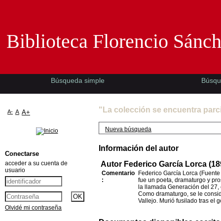
Biblioteca Florencio Sánchez -EMAD-
Biblioteca Florencio Sánc
Búsqueda simple
Búsqu
"La colección se encuentra parc
A-
A
A+
Nueva búsqueda
Información del autor
Conectarse
acceder a su cuenta de
Autor Federico García Lorca (18
usuario
Comentario
Federico García Lorca (Fuente
:
fue un poeta, dramaturgo y pro
la llamada Generación del 27, e
Como dramaturgo, se le conside
Vallejo. Murió fusilado tras el
Olvidé mi contraseña