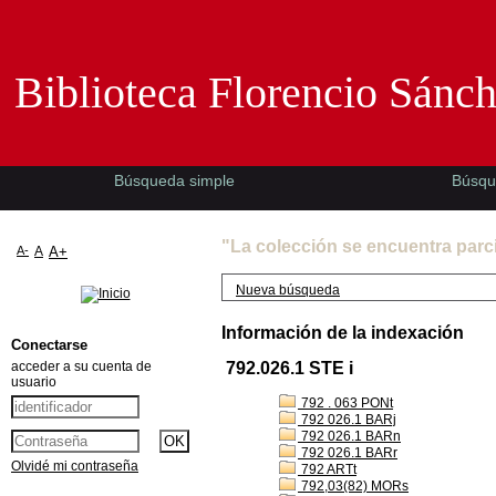
Biblioteca Florencio Sánchez -EMAD-
Biblioteca Florencio Sánc
Búsqueda simple
Búsqu
"La colección se encuentra parc
A-
A
A+
Nueva búsqueda
Información de la indexación
Conectarse
acceder a su cuenta de
792.026.1 STE i
usuario
792 . 063 PONt
792 026.1 BARj
792 026.1 BARn
792 026.1 BARr
Olvidé mi contraseña
792 ARTt
792,03(82) MORs