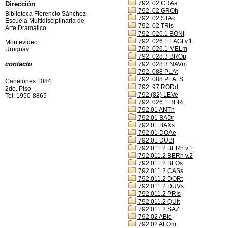
792. 02 CRAa
Dirección
792. 02 GROh
Biblioteca Florencio Sànchez -
792. 02 STAc
Escuela Multidisciplinaria de
792. 02 TRIs
Arte Dramàtico
792. 026.1 BONt
792. 026.1 LAGt v.1
Montevideo
792. 026.1 MELm
Uruguay
792. 028.3 BROp
contacto
792. 028.3 NAVm
792. 088 PLAt
792. 088 PLAt S
Canelones 1084
792. 97 RODd
2do. Piso
792.(82) LEVe
Tel: 1950-8865
792..026.1 BERi
792.01 ANTn
792.01 BADr
792.01 BAXs
792.01 DOAe
792.01 DUBf
792.011.2 BERh v.1
792.011.2 BERh v.2
792.011.2 BLOs
792.011.2 CASs
792.011.2 DORt
792.011.2 DUVs
792.011.2 PRIs
792.011.2 QUIt
792.011.2 SAZt
792.02 ABIc
792.02 ALOm