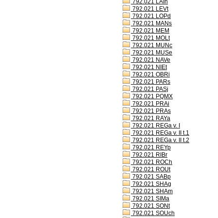
792.021 LAIh
792.021 LEVt
792.021 LOPd
792.021 MANs
792.021 MEM
792.021 MOLt
792.021 MUNc
792.021 MUSe
792.021 NAVe
792.021 NIEt
792.021 OBRi
792.021 PARs
792.021 PASj
792.021 PQMX
792.021 PRAi
792.021 PRAs
792.021 RAYa
792.021 REGa v. I
792.021 REGa v. II t.1
792.021 REGa v. II t.2
792.021 REYp
792.021 RIBr
792.021 ROCh
792.021 ROUt
792.021 SABp
792.021 SHAg
792.021 SHAm
792.021 SIMa
792.021 SONt
792.021 SOUch