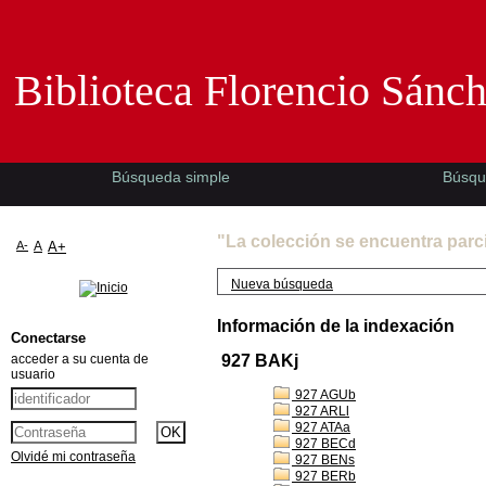
Biblioteca Florencio Sánchez -EMAD-
Biblioteca Florencio Sánc
Búsqueda simple
Búsqu
"La colección se encuentra parc
A-
A
A+
Nueva búsqueda
Información de la indexación
Conectarse
acceder a su cuenta de
927 BAKj
usuario
927 AGUb
927 ARLl
927 ATAa
927 BECd
Olvidé mi contraseña
927 BENs
927 BERb