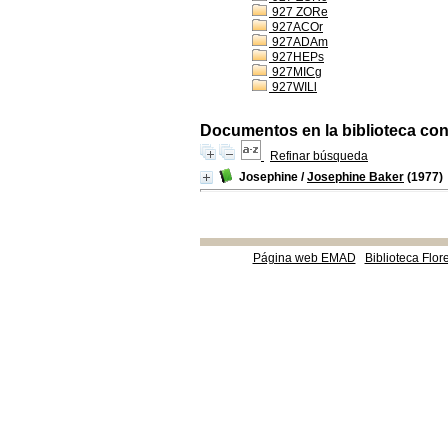
927 ZORe
927ACOr
927ADAm
927HEPs
927MICg
927WILl
Documentos en la biblioteca con 
Refinar búsqueda
Josephine
/
Josephine Baker
(1977)
Página web EMAD
Biblioteca Flor