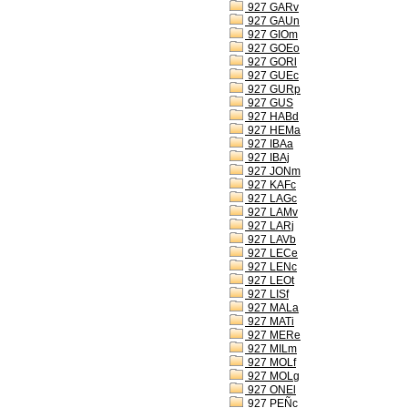
927 GARv
927 GAUn
927 GIOm
927 GOEo
927 GORl
927 GUEc
927 GURp
927 GUS
927 HABd
927 HEMa
927 IBAa
927 IBAj
927 JONm
927 KAFc
927 LAGc
927 LAMv
927 LARj
927 LAVb
927 LECe
927 LENc
927 LEOt
927 LISf
927 MALa
927 MATi
927 MERe
927 MILm
927 MOLf
927 MOLg
927 ONEl
927 PEÑc