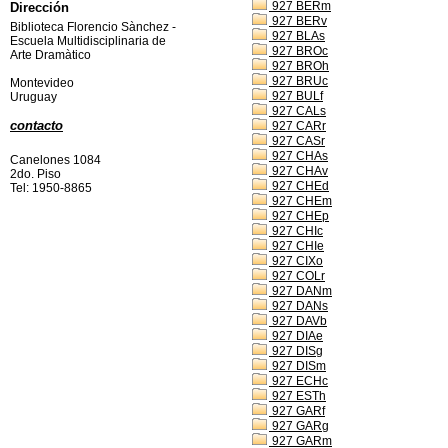
927 BERm
Dirección
927 BERv
Biblioteca Florencio Sànchez -
927 BLAs
Escuela Multidisciplinaria de
927 BROc
Arte Dramàtico
927 BROh
927 BRUc
Montevideo
927 BULf
Uruguay
927 CALs
contacto
927 CARr
927 CASr
927 CHAs
Canelones 1084
927 CHAv
2do. Piso
927 CHEd
Tel: 1950-8865
927 CHEm
927 CHEp
927 CHIc
927 CHIe
927 CIXo
927 COLr
927 DANm
927 DANs
927 DAVb
927 DIAe
927 DISg
927 DISm
927 ECHc
927 ESTh
927 GARf
927 GARg
927 GARm