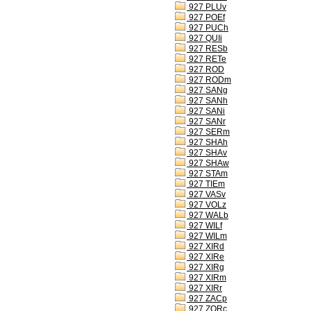
927 PLUv
927 POEf
927 PUCh
927 QUIi
927 RESb
927 RETe
927 ROD
927 RODm
927 SANg
927 SANh
927 SANi
927 SANr
927 SERm
927 SHAh
927 SHAv
927 SHAw
927 STAm
927 TIEm
927 VASv
927 VOLz
927 WALb
927 WILf
927 WILm
927 XIRd
927 XIRe
927 XIRg
927 XIRm
927 XIRr
927 ZACp
927 ZORc