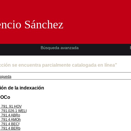
Florencio Sánchez -EMAD-
encio Sánchez
Búsqueda avanzada
cción se encuentra parcialmente catalogada en línea"
squeda
ión de la indexación
COCo
791. 91 HOV
791.026.1 WELt
791.4 ABRo
791.4 AMOh
791.4 BECf
791.4 BERb