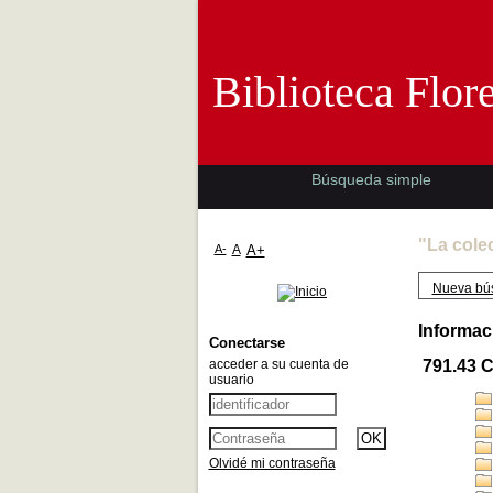
Biblioteca 
Biblioteca Flor
Búsqueda simple
"La cole
A-
A
A+
Nueva bú
Informac
Conectarse
acceder a su cuenta de
791.43 
usuario
Olvidé mi contraseña