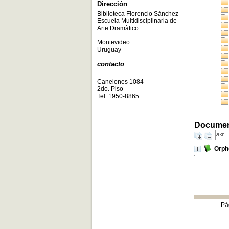
Dirección
Biblioteca Florencio Sànchez -
Escuela Multidisciplinaria de
Arte Dramàtico
Montevideo
Uruguay
contacto
Canelones 1084
2do. Piso
Tel: 1950-8865
Document
Orph
Pá