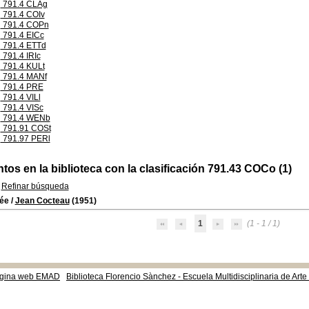
791.4 CLAg
791.4 COIv
791.4 COPn
791.4 EICc
791.4 ETTd
791.4 IRIc
791.4 KULt
791.4 MANf
791.4 PRE
791.4 VILl
791.4 VISc
791.4 WENb
791.91 COSt
791.97 PERl
os en la biblioteca con la clasificación 791.43 COCo (1)
Refinar búsqueda
ée
/
Jean Cocteau
(1951)
1
(1 - 1 / 1)
gina web EMAD
Biblioteca Florencio Sànchez - Escuela Multidisciplinaria de Art