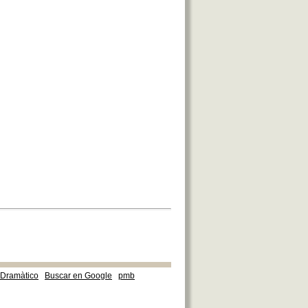
e Dramàtico
Buscar en Google
pmb