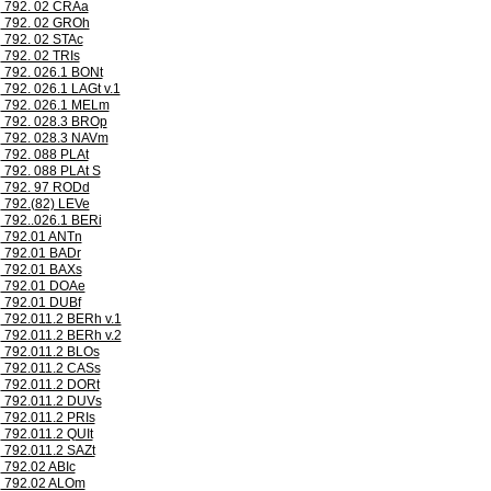
792. 02 CRAa
792. 02 GROh
792. 02 STAc
792. 02 TRIs
792. 026.1 BONt
792. 026.1 LAGt v.1
792. 026.1 MELm
792. 028.3 BROp
792. 028.3 NAVm
792. 088 PLAt
792. 088 PLAt S
792. 97 RODd
792.(82) LEVe
792..026.1 BERi
792.01 ANTn
792.01 BADr
792.01 BAXs
792.01 DOAe
792.01 DUBf
792.011.2 BERh v.1
792.011.2 BERh v.2
792.011.2 BLOs
792.011.2 CASs
792.011.2 DORt
792.011.2 DUVs
792.011.2 PRIs
792.011.2 QUIt
792.011.2 SAZt
792.02 ABIc
792.02 ALOm