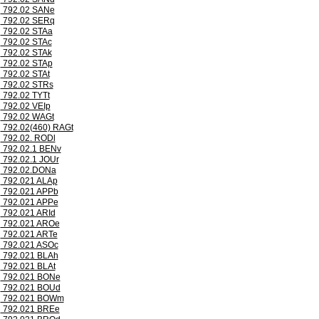
792.02 SANe
792.02 SERq
792.02 STAa
792.02 STAc
792.02 STAk
792.02 STAp
792.02 STAt
792.02 STRs
792.02 TYTt
792.02 VEIp
792.02 WAGt
792.02(460) RAGt
792.02. RODl
792.02.1 BENv
792.02.1 JOUr
792.02.DONa
792.021 ALAp
792.021 APPb
792.021 APPe
792.021 ARId
792.021 AROe
792.021 ARTe
792.021 ASOc
792.021 BLAh
792.021 BLAt
792.021 BONe
792.021 BOUd
792.021 BOWm
792.021 BREe