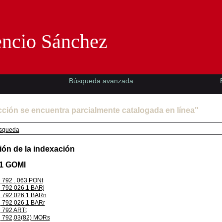
Florencio Sánchez -EMAD-
encio Sánchez
Búsqueda avanzada
cción se encuentra parcialmente catalogada en línea"
squeda
ión de la indexación
.1 GOMl
792 . 063 PONt
792 026.1 BARj
792 026.1 BARn
792 026.1 BARr
792 ARTt
792,03(82) MORs