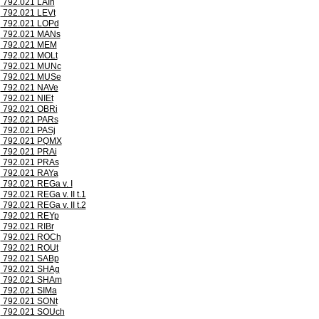
792.021 LAIh
792.021 LEVt
792.021 LOPd
792.021 MANs
792.021 MEM
792.021 MOLt
792.021 MUNc
792.021 MUSe
792.021 NAVe
792.021 NIEt
792.021 OBRi
792.021 PARs
792.021 PASj
792.021 PQMX
792.021 PRAi
792.021 PRAs
792.021 RAYa
792.021 REGa v. I
792.021 REGa v. II t.1
792.021 REGa v. II t.2
792.021 REYp
792.021 RIBr
792.021 ROCh
792.021 ROUt
792.021 SABp
792.021 SHAg
792.021 SHAm
792.021 SIMa
792.021 SONt
792.021 SOUch