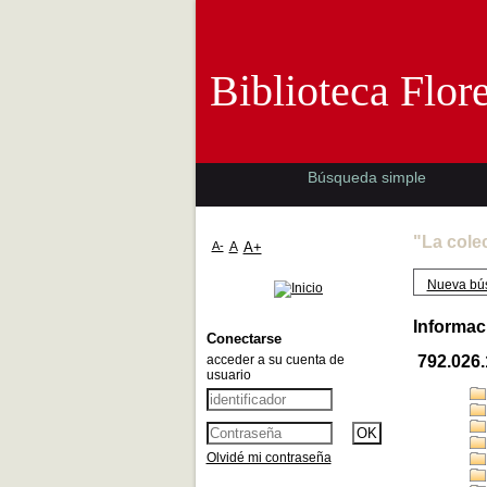
Biblioteca 
Biblioteca Flor
Búsqueda simple
"La cole
A-
A
A+
Nueva bú
Informac
Conectarse
acceder a su cuenta de
792.026
usuario
Olvidé mi contraseña