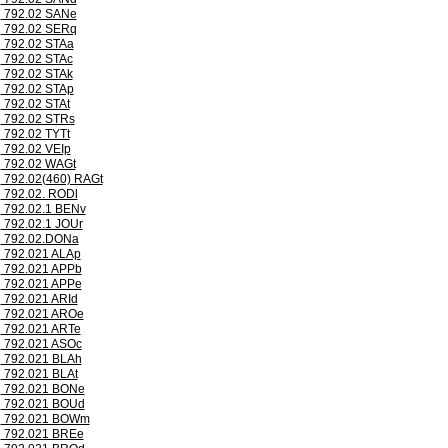
792.02 SANe
792.02 SERq
792.02 STAa
792.02 STAc
792.02 STAk
792.02 STAp
792.02 STAt
792.02 STRs
792.02 TYTt
792.02 VEIp
792.02 WAGt
792.02(460) RAGt
792.02. RODl
792.02.1 BENv
792.02.1 JOUr
792.02.DONa
792.021 ALAp
792.021 APPb
792.021 APPe
792.021 ARId
792.021 AROe
792.021 ARTe
792.021 ASOc
792.021 BLAh
792.021 BLAt
792.021 BONe
792.021 BOUd
792.021 BOWm
792.021 BREe