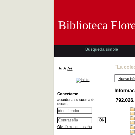
Biblioteca 
Biblioteca Flor
Búsqueda simple
"La cole
A-
A
A+
Nueva bú
Informac
Conectarse
acceder a su cuenta de
792.026
usuario
Olvidé mi contraseña