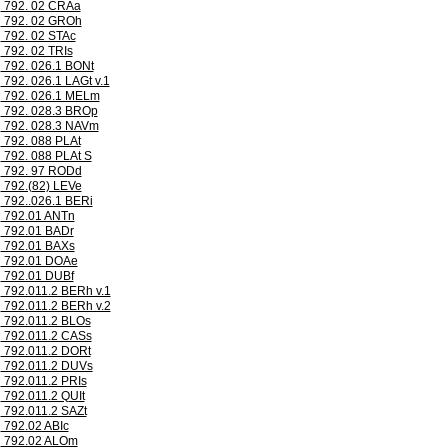
792. 02 CRAa
792. 02 GROh
792. 02 STAc
792. 02 TRIs
792. 026.1 BONt
792. 026.1 LAGt v.1
792. 026.1 MELm
792. 028.3 BROp
792. 028.3 NAVm
792. 088 PLAt
792. 088 PLAt S
792. 97 RODd
792.(82) LEVe
792..026.1 BERi
792.01 ANTn
792.01 BADr
792.01 BAXs
792.01 DOAe
792.01 DUBf
792.011.2 BERh v.1
792.011.2 BERh v.2
792.011.2 BLOs
792.011.2 CASs
792.011.2 DORt
792.011.2 DUVs
792.011.2 PRIs
792.011.2 QUIt
792.011.2 SAZt
792.02 ABIc
792.02 ALOm