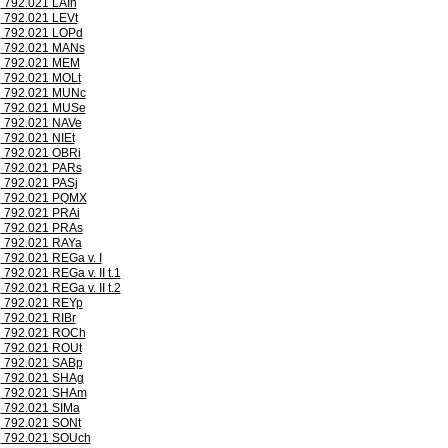
792.021 LAIh
792.021 LEVt
792.021 LOPd
792.021 MANs
792.021 MEM
792.021 MOLt
792.021 MUNc
792.021 MUSe
792.021 NAVe
792.021 NIEt
792.021 OBRi
792.021 PARs
792.021 PASj
792.021 PQMX
792.021 PRAi
792.021 PRAs
792.021 RAYa
792.021 REGa v. I
792.021 REGa v. II t.1
792.021 REGa v. II t.2
792.021 REYp
792.021 RIBr
792.021 ROCh
792.021 ROUt
792.021 SABp
792.021 SHAg
792.021 SHAm
792.021 SIMa
792.021 SONt
792.021 SOUch