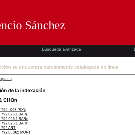
Florencio Sánchez -EMAD-
encio Sánchez
Búsqueda avanzada
cción se encuentra parcialmente catalogada en línea"
squeda
ión de la indexación
.1 CHOn
792 . 063 PONt
792 026.1 BARj
792 026.1 BARn
792 026.1 BARr
792 ARTt
792,03(82) MORs