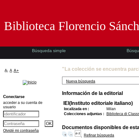
Biblioteca Florencio Sánchez -EMAD-
Biblioteca Florencio Sánc
Búsqueda simple
Búsqu
"La colección se encuentra parc
A-
A
A+
Nueva búsqueda
Información de la editorial
Conectarse
acceder a su cuenta de
IEI(Instituto editoriale italiano)
usuario
localizada en :
Milan
Colecciones adjuntas :
Biblioteca di Classs
Documentos disponibles de esta e
Olvidé mi contraseña
Refinar búsqueda