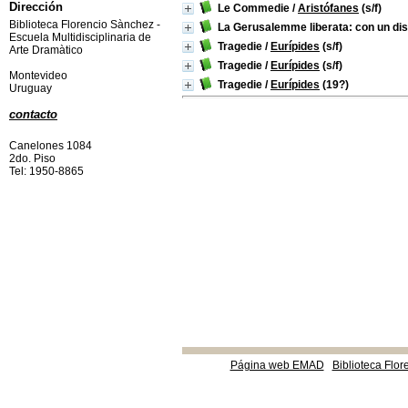
Dirección
Le Commedie
/
Aristófanes
(s/f)
Biblioteca Florencio Sànchez -
La Gerusalemme liberata: con un dis
Escuela Multidisciplinaria de
Tragedie
/
Eurípides
(s/f)
Arte Dramàtico
Tragedie
/
Eurípides
(s/f)
Montevideo
Tragedie
/
Eurípides
(19?)
Uruguay
contacto
Canelones 1084
2do. Piso
Tel: 1950-8865
Página web EMAD
Biblioteca Flor