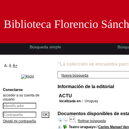
Biblioteca Florencio Sánchez -EMAD-
Biblioteca Florencio Sánc
Búsqueda simple
Búsqu
"La colección se encuentra parc
A-
A
A+
Nueva búsqueda
Información de la editorial
Conectarse
acceder a su cuenta de
ACTU
usuario
localizada en :
Uruguay
Documentos disponibles de esta e
Refinar búsqueda
Olvidé mi contraseña
Teatro uruguayo
/
Carlos Manuel Var