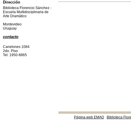
Dirección
Biblioteca Florencio Sànchez -
Escuela Multidisciplinaria de
Arte Dramàtico
Montevideo
Uruguay
contacto
Canelones 1084
2do. Piso
Tel: 1950-8865
Página web EMAD
Biblioteca Flor