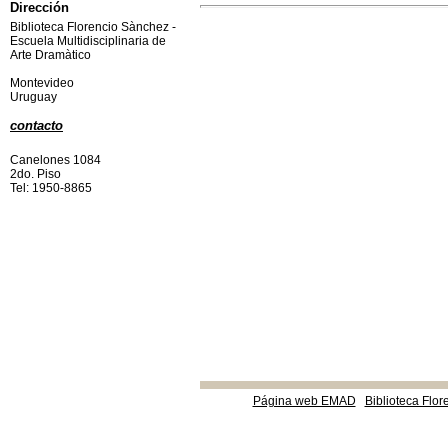
Dirección
Biblioteca Florencio Sànchez -
Escuela Multidisciplinaria de
Arte Dramàtico
Montevideo
Uruguay
contacto
Canelones 1084
2do. Piso
Tel: 1950-8865
Página web EMAD
Biblioteca Flor