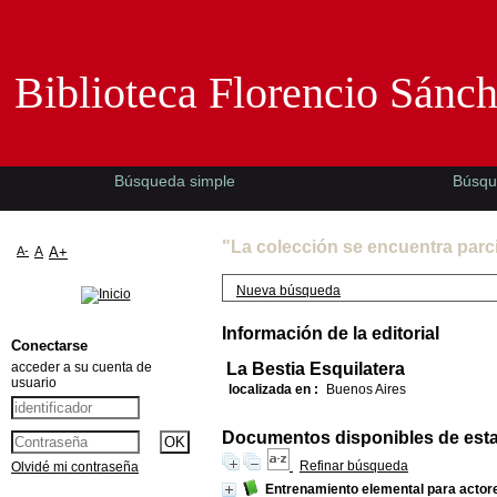
Biblioteca Florencio Sánchez -EMAD-
Biblioteca Florencio Sánc
Búsqueda simple
Búsqu
"La colección se encuentra parc
A-
A
A+
Nueva búsqueda
Información de la editorial
Conectarse
acceder a su cuenta de
La Bestia Esquilatera
usuario
localizada en :
Buenos Aires
Documentos disponibles de esta e
Refinar búsqueda
Olvidé mi contraseña
Entrenamiento elemental para actor