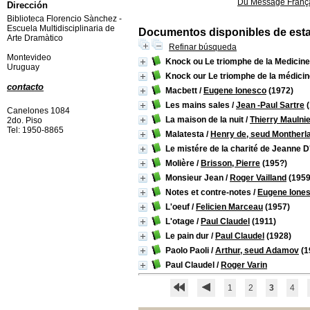
Du Message Franç
Dirección
Biblioteca Florencio Sànchez -
Escuela Multidisciplinaria de
Documentos disponibles de esta e
Arte Dramàtico
Refinar búsqueda
Montevideo
Knock ou Le triomphe de la Medicine
Uruguay
Knock our Le triomphe de la médicin
contacto
Macbett
/
Eugene Ionesco
(1972)
Les mains sales
/
Jean -Paul Sartre
(
Canelones 1084
La maison de la nuit
/
Thierry Maulni
2do. Piso
Tel: 1950-8865
Malatesta
/
Henry de, seud Montherl
Le mistére de la charité de Jeanne D
Molière
/
Brisson, Pierre
(195?)
Monsieur Jean
/
Roger Vailland
(1959
Notes et contre-notes
/
Eugene Ione
L'oeuf
/
Felicien Marceau
(1957)
L'otage
/
Paul Claudel
(1911)
Le pain dur
/
Paul Claudel
(1928)
Paolo Paoli
/
Arthur, seud Adamov
(1
Paul Claudel
/
Roger Varin
1
2
3
4