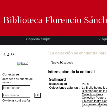
Biblioteca Florencio Sánchez -EMAD-
Biblioteca Florencio Sánc
Búsqueda simple
Búsqu
"La colección se encuentra parc
A-
A
A+
Nueva búsqueda
Información de la editorial
Conectarse
acceder a su cuenta de
Gallimard
usuario
localizada en :
París
Colecciones adjuntas :
La Bibliotheque id
Bibliothèque de la
Collection Idées
Collection Pourpre
Olvidé mi contraseña
Il piccolo teatro Sa
Le manteau d'arleq