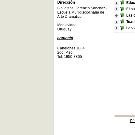
Dirección
Educa
Biblioteca Florencio Sànchez -
El bu
Escuela Multidisciplinaria de
Las 
Arte Dramàtico
Teat
Montevideo
La v
Uruguay
contacto
Canelones 1084
2do. Piso
Tel: 1950-8865
Pá