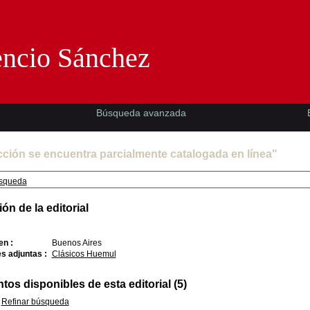
Florencio Sánchez -EMAD-
encio Sánchez
Búsqueda avanzada
cción se encuentra parcialmente catalogada en línea"
squeda
ón de la editorial
en :
Buenos Aires
s adjuntas :
Clásicos Huemul
os disponibles de esta editorial (5)
Refinar búsqueda