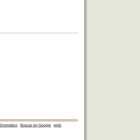
e Dramàtico
Buscar en Google
pmb