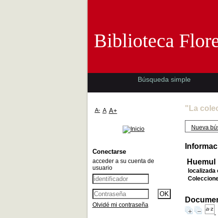
Biblioteca 
Biblioteca Flor
Búsqueda simple
"La cole
A-
A
A+
Nueva bú
Informaci
Conectarse
acceder a su cuenta de
Huemul
usuario
localizada 
Coleccione
Document
Olvidé mi contraseña