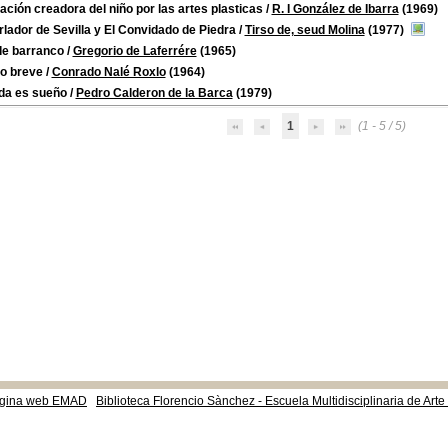
ción creadora del niño por las artes plasticas
/
R. I González de Ibarra
(1969)
rlador de Sevilla y El Convidado de Piedra
/
Tirso de, seud Molina
(1977)
de barranco
/
Gregorio de Laferrére
(1965)
ro breve
/
Conrado Nalé Roxlo
(1964)
ida es sueño
/
Pedro Calderon de la Barca
(1979)
1
(1 - 5 / 5)
gina web EMAD
Biblioteca Florencio Sànchez - Escuela Multidisciplinaria de Art