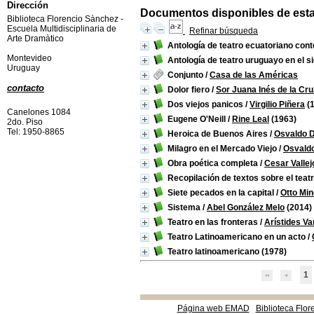
Dirección
Documentos disponibles de esta e
Biblioteca Florencio Sànchez -
Escuela Multidisciplinaria de
Refinar búsqueda
Arte Dramàtico
Antología de teatro ecuatoriano co
Montevideo
Antología de teatro uruguayo en el si
Uruguay
Conjunto
/
Casa de las Américas
contacto
Dolor fiero
/
Sor Juana Inés de la Cru
Dos viejos panicos
/
Virgilio Piñera
(1
Canelones 1084
Eugene O'Neill
/
Rine Leal
(1963)
2do. Piso
Tel: 1950-8865
Heroica de Buenos Aires
/
Osvaldo 
Milagro en el Mercado Viejo
/
Osvald
Obra poética completa
/
Cesar Vallej
Recopilación de textos sobre el teat
Siete pecados en la capital
/
Otto Min
Sistema
/
Abel González Melo
(2014)
Teatro en las fronteras
/
Arístides V
Teatro Latinoamericano en un acto
/
Teatro latinoamericano
(1978)
1
Página web EMAD
Biblioteca Flor