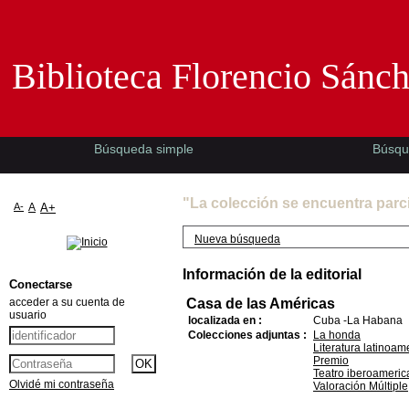
Biblioteca Florencio Sánchez -EMAD-
Biblioteca Florencio Sánc
Búsqueda simple
Búsqu
"La colección se encuentra parc
A-
A
A+
Nueva búsqueda
Información de la editorial
Conectarse
acceder a su cuenta de
Casa de las Américas
usuario
localizada en :
Cuba -La Habana
Colecciones adjuntas :
La honda
Literatura latinoam
Premio
Teatro iberoameric
Olvidé mi contraseña
Valoración Múltiple