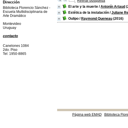
Refinar búsqueda
Dirección
El arte y la muerte
/
Antonín Artaud
(
Biblioteca Florencio Sànchez -
Escuela Multidisciplinaria de
Estética de la instalación
/
Juliane R
Arte Dramàtico
Oulipo
/
Raymond Queneau
(2016)
Montevideo
Uruguay
contacto
Canelones 1084
2do. Piso
Tel: 1950-8865
Página web EMAD
Biblioteca Flor