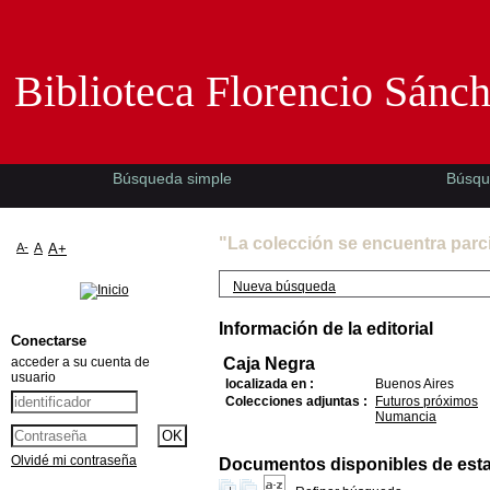
Biblioteca Florencio Sánchez -EMAD-
Biblioteca Florencio Sánc
Búsqueda simple
Búsqu
"La colección se encuentra parc
A-
A
A+
Nueva búsqueda
Información de la editorial
Conectarse
acceder a su cuenta de
Caja Negra
usuario
localizada en :
Buenos Aires
Colecciones adjuntas :
Futuros próximos
Numancia
Olvidé mi contraseña
Documentos disponibles de esta e