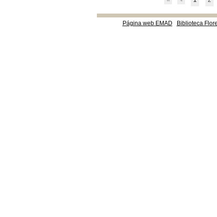
1
2
Página web EMAD
Biblioteca Flor