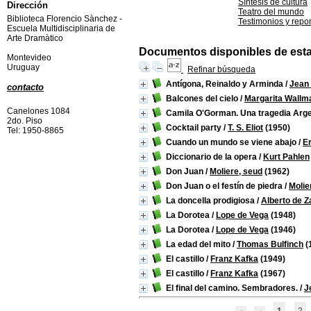
Síntesis de cultura
Dirección
Teatro del mundo
Biblioteca Florencio Sànchez -
Testimonios y repor
Escuela Multidisciplinaria de
Arte Dramàtico
Documentos disponibles de esta e
Montevideo
Uruguay
Refinar búsqueda
Antígona, Reinaldo y Arminda
/
Jean
contacto
Balcones del cielo
/
Margarita Wallm
Canelones 1084
Camila O'Gorman. Una tragedia Arge
2do. Piso
Cocktail party
/
T. S. Eliot
(1950)
Tel: 1950-8865
Cuando un mundo se viene abajo
/
E
Diccionario de la opera
/
Kurt Pahlen
Don Juan
/
Moliere, seud
(1962)
Don Juan o el festín de piedra
/
Molie
La doncella prodigiosa
/
Alberto de Z
La Dorotea
/
Lope de Vega
(1948)
La Dorotea
/
Lope de Vega
(1946)
La edad del mito
/
Thomas Bulfinch
(
El castillo
/
Franz Kafka
(1949)
El castillo
/
Franz Kafka
(1967)
El final del camino. Sembradores.
/
J