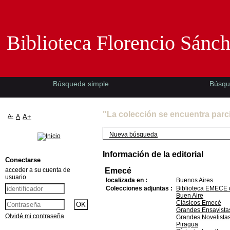
Biblioteca Florencio Sánchez -EMAD-
Biblioteca Florencio Sánc
Búsqueda simple
Búsqu
"La colección se encuentra parc
A-
A
A+
Nueva búsqueda
Información de la editorial
Conectarse
acceder a su cuenta de
Emecé
usuario
localizada en :
Buenos Aires
Colecciones adjuntas :
Biblioteca EMECE 
Buen Aire
Clásicos Emecé
Grandes Ensayista
Olvidé mi contraseña
Grandes Novelista
Piragua