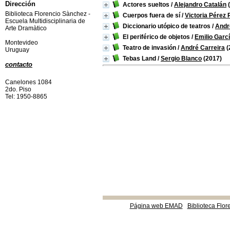
Dirección
Actores sueltos
/
Alejandro Catalán
(
Biblioteca Florencio Sànchez -
Cuerpos fuera de sí
/
Victoria Pérez
Escuela Multidisciplinaria de
Diccionario utópico de teatros
/
Andr
Arte Dramàtico
El periférico de objetos
/
Emilio Garc
Montevideo
Teatro de invasión
/
André Carreira
(
Uruguay
Tebas Land
/
Sergio Blanco
(2017)
contacto
Canelones 1084
2do. Piso
Tel: 1950-8865
Página web EMAD
Biblioteca Flor