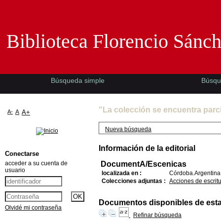
Biblioteca Florencio Sánchez -EMAD-
Biblioteca Florencio Sánc
Búsqueda simple
Búsqu
"La colección se encuentra parc
A-
A
A+
Nueva búsqueda
Información de la editorial
Conectarse
acceder a su cuenta de
DocumentA/Escenicas
usuario
localizada en :
Córdoba.Argentina
Colecciones adjuntas :
Acciones de escrit
Documentos disponibles de esta e
Olvidé mi contraseña
Refinar búsqueda