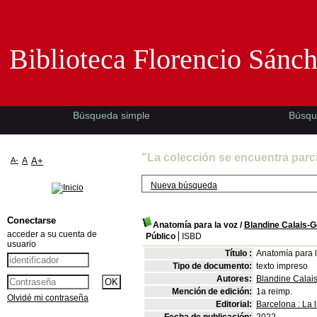
Biblioteca Florencio Sánchez -EMAD-
Biblioteca Florencio Sánc
Búsqueda simple
Búsqu
"La colección se encuentra parc
A-
A
A+
Nueva búsqueda
Conectarse
Anatomía para la voz
/
Blandine Calais-
acceder a su cuenta de
Público
ISBD
usuario
Título :
Anatomía para l
Tipo de documento:
texto impreso
Autores:
Blandine Calai
Mención de edición:
1a reimp.
Olvidé mi contraseña
Editorial:
Barcelona : La 