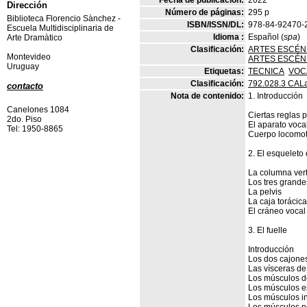
Fecha de publicación:
2022
Dirección
Número de páginas:
295 p
Biblioteca Florencio Sànchez -
ISBN/ISSN/DL:
978-84-92470-
Escuela Multidisciplinaria de
Idioma :
Español (
spa
)
Arte Dramàtico
Clasificación:
ARTES ESCÉNI
Montevideo
ARTES ESCÉNI
Uruguay
Etiquetas:
TECNICA
VOC
Clasificación:
792.028.3 CAL
contacto
Nota de contenido:
1. Introducción
Canelones 1084
Ciertas reglas 
2do. Piso
El aparato voca
Tel: 1950-8865
Cuerpo locomoto
2. El esqueleto 
La columna ver
Los tres grande
La pelvis
La caja torácica
El cráneo vocal
3. El fuelle
Introducción
Los dos cajone
Las vísceras de
Los músculos de
Los músculos e
Los músculos i