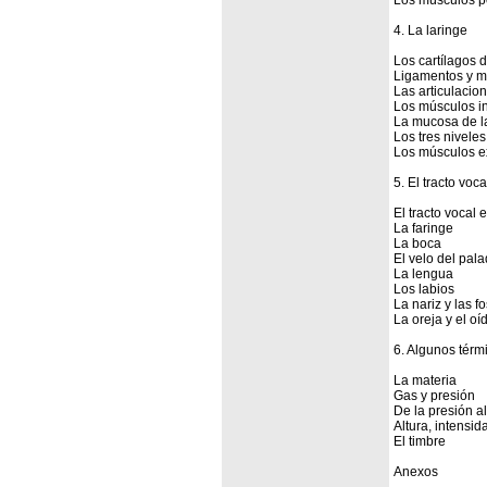
Los músculos p
4. La laringe
Los cartílagos d
Ligamentos y 
Las articulacio
Los músculos in
La mucosa de la
Los tres niveles
Los músculos ex
5. El tracto voca
El tracto vocal 
La faringe
La boca
El velo del pala
La lengua
Los labios
La nariz y las f
La oreja y el oí
6. Algunos térm
La materia
Gas y presión
De la presión a
Altura, intensid
El timbre
Anexos