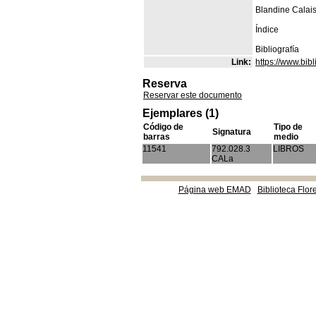
Blandine Calai
Índice
Bibliografía
Link:
https://www.bi
Reserva
Reservar este documento
Ejemplares (1)
Código de
Tipo de
Signatura
barras
medio
11541
792.028.3
LIBROS
CALa
Página web EMAD
Biblioteca Flor