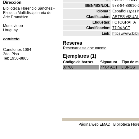
Il.:
Contiene fotos
Dirección
ISBN/ISSN/DL:
978-84-88610-
Biblioteca Florencio Sànchez -
Idioma :
Español (
spa
) 
Escuela Multidisciplinaria de
Clasificación:
ARTES VISUA
Arte Dramàtico
Etiquetas:
FOTOGRAFIA
Montevideo
Clasificación:
77.04 ACT
Uruguay
Link:
https://www.bi
contacto
Reserva
Reservar este documento
Canelones 1084
2do. Piso
Ejemplares (1)
Tel: 1950-8865
Código de barras
Signatura
Tipo de m
07760
77.04 ACT
LIBROS
Página web EMAD
Biblioteca Flor