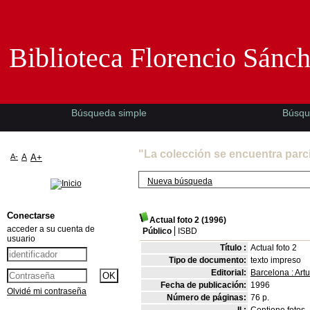
Biblioteca Florencio Sánchez -EMAD-
Biblioteca Florencio Sánc
Búsqueda simple
Búsqu
"La colección se encuentra parc
A-
A
A+
Nueva búsqueda
Conectarse
Actual foto 2
(1996)
acceder a su cuenta de
Público
ISBD
usuario
Título :
Actual foto 2
Tipo de documento:
texto impreso
Editorial:
Barcelona : Artu
Fecha de publicación:
1996
Olvidé mi contraseña
Número de páginas:
76 p.