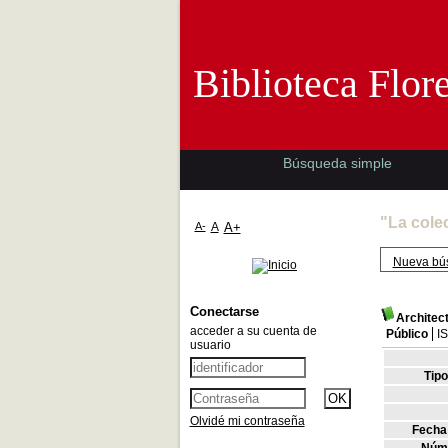
Biblioteca 
Biblioteca Flor
Búsqueda simple
"La cole
A-
A
A+
Nueva bú
Conectarse
Architec
acceder a su cuenta de
Público
I
usuario
Tip
Olvidé mi contraseña
Fecha 