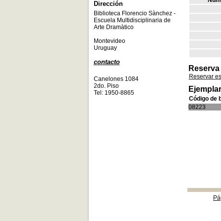
Núme
Dirección
Biblioteca Florencio Sànchez -
Escuela Multidisciplinaria de
Arte Dramàtico
Montevideo
Uruguay
contacto
Reserva
Reservar e
Canelones 1084
2do. Piso
Ejemplar
Tel: 1950-8865
Código de 
08223
Pá