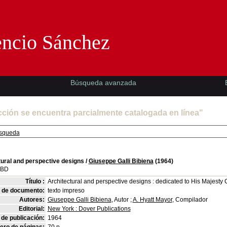
Florencio Sánchez -EMAD-
encio Sánchez
Búsqueda avanzada
cción se encuentra parcialmente catalogada en línea"
squeda
tural and perspective designs
/
Giuseppe Galli Bibiena
(1964)
SBD
Título :
Architectural and perspective designs : dedicated to His Majest
o de documento:
texto impreso
Autores:
Giuseppe Galli Bibiena
, Autor ;
A. Hyatt Mayor
, Compilador
Editorial:
New York : Dover Publications
de publicación:
1964