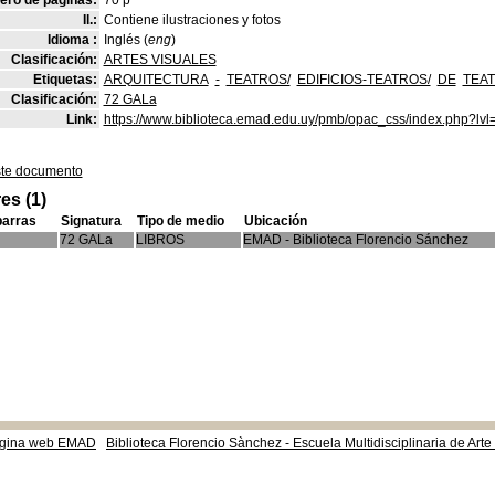
ro de páginas:
70 p
Il.:
Contiene ilustraciones y fotos
Idioma :
Inglés (
eng
)
Clasificación:
ARTES VISUALES
Etiquetas:
ARQUITECTURA
-
TEATROS/
EDIFICIOS-TEATROS/
DE
TEA
Clasificación:
72 GALa
Link:
https://www.biblioteca.emad.edu.uy/pmb/opac_css/index.php?lvl
ste documento
es (1)
barras
Signatura
Tipo de medio
Ubicación
72 GALa
LIBROS
EMAD - Biblioteca Florencio Sánchez
gina web EMAD
Biblioteca Florencio Sànchez - Escuela Multidisciplinaria de Art