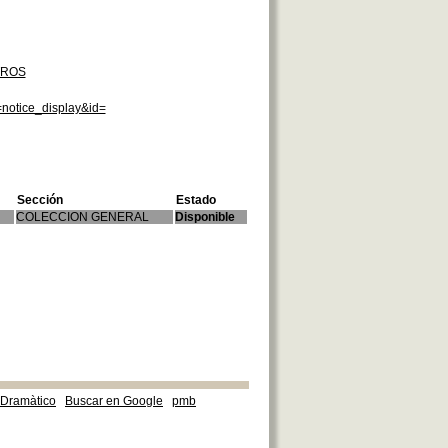
TROS
=notice_display&id=
Sección
Estado
COLECCION GENERAL
Disponible
e Dramàtico
Buscar en Google
pmb