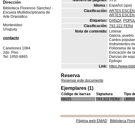
Número de páginas:
53 p.
Dirección
Idioma :
Español (
spa
)
Biblioteca Florencio Sànchez -
Clasificación:
ARTES ESCÉNI
Escuela Multidisciplinaria de
ARTES ESCÉNI
Arte Dramàtico
Etiquetas:
DANZA
POPUL
Montevideo
Clasificación:
793.322 FERd
Uruguay
Nota de contenido:
Liminar
Galicia, pueblo l
contacto
Cantos popular
Instrumentos m
Canelones 1084
Poliorama de l
2do. Piso
Evocación de l
Tel: 1950-8865
Danzas de espa
Epílogo
Link:
https://www.bi
Reserva
Reservar este documento
Ejemplares (1)
Código de barras
Signatura
Tipo d
08025
793.322 FERd
LIBRO
Página web EMAD
Biblioteca Flor