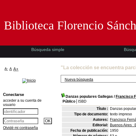
Biblioteca Florencio Sánchez -EMAD-
Biblioteca Florencio Sánc
Búsqueda simple
Búsqu
"La colección se encuentra parc
A-
A
A+
Nueva búsqueda
Conectarse
Danzas populares Gallegas
/
Francisco F
acceder a su cuenta de
Público
ISBD
usuario
Título :
Danzas popular
Tipo de documento:
texto impreso
Autores:
Francisco Fern
Editorial:
Buenos Aires : 
Olvidé mi contraseña
Fecha de publicación:
1950