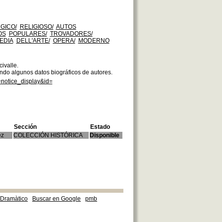
GICO/
RELIGIOSO/
AUTOS
OS
POPULARES/
TROVADORES/
EDIA
DELL'ARTE/
OPERA/
MODERNO
ivalle.
endo algunos datos biográficos de autores.
=notice_display&id=
Sección
Estado
ez
COLECCIÓN HISTÓRICA
Disponible
e Dramàtico
Buscar en Google
pmb