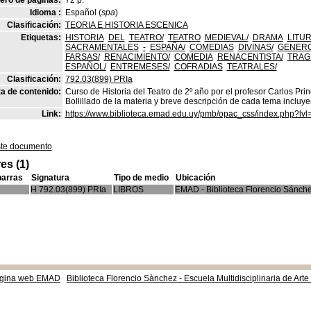
ro de páginas:
72 p.
Idioma :
Español (
spa
)
Clasificación:
TEORIA E HISTORIA ESCENICA
Etiquetas:
HISTORIA
DEL
TEATRO/
TEATRO
MEDIEVAL/
DRAMA
LITUR
SACRAMENTALES
-
ESPAÑA/
COMEDIAS
DIVINAS/
GENER
FARSAS/
RENACIMIENTO/
COMEDIA
RENACENTISTA/
TRAG
ESPAÑOL/
ENTREMESES/
COFRADIAS
TEATRALES/
Clasificación:
792.03(899) PRIa
a de contenido:
Curso de Historia del Teatro de 2º año por el profesor Carlos Princ
Bollillado de la materia y breve descripción de cada tema incluy
Link:
https://www.biblioteca.emad.edu.uy/pmb/opac_css/index.php?lvl
ste documento
es (1)
barras
Signatura
Tipo de medio
Ubicación
H 792.03(899) PRIa
LIBROS
EMAD - Biblioteca Florencio Sánch
gina web EMAD
Biblioteca Florencio Sànchez - Escuela Multidisciplinaria de Art