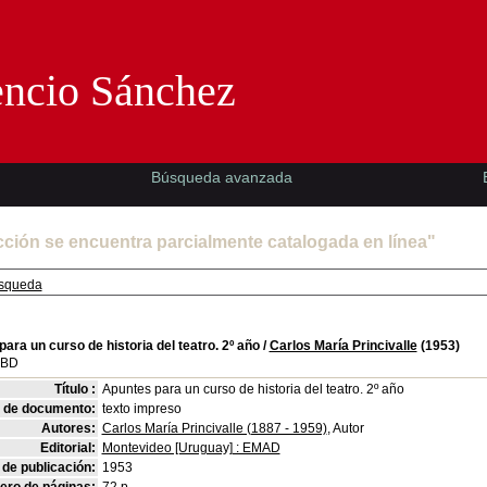
Florencio Sánchez -EMAD-
encio Sánchez
Búsqueda avanzada
cción se encuentra parcialmente catalogada en línea"
squeda
ara un curso de historia del teatro. 2º año
/
Carlos María Princivalle
(1953)
SBD
Título :
Apuntes para un curso de historia del teatro. 2º año
o de documento:
texto impreso
Autores:
Carlos María Princivalle (1887 - 1959)
, Autor
Editorial:
Montevideo [Uruguay] : EMAD
de publicación:
1953