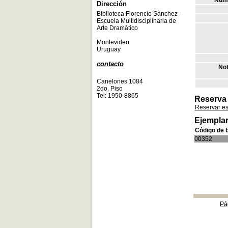
Núme
Dirección
Biblioteca Florencio Sànchez -
Escuela Multidisciplinaria de
Arte Dramàtico
Montevideo
Uruguay
contacto
Not
Canelones 1084
2do. Piso
Tel: 1950-8865
Reserva
Reservar e
Ejemplar
Código de 
00352
Pá