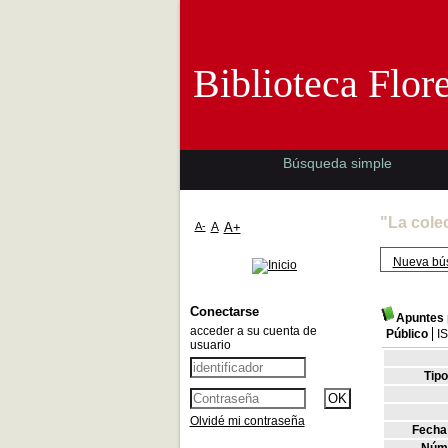
Biblioteca 
Biblioteca Flor
Búsqueda simple
"La cole
A-
A
A+
Nueva bú
Conectarse
Apuntes p
acceder a su cuenta de
Público
I
usuario
Tip
Olvidé mi contraseña
Fecha 