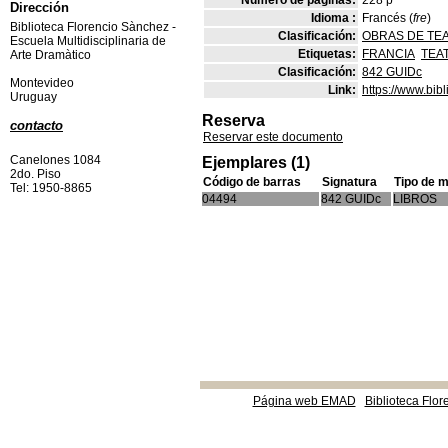
Número de páginas:
228 p
Dirección
Idioma :
Francés (
fre
)
Biblioteca Florencio Sànchez -
Clasificación:
OBRAS DE TE
Escuela Multidisciplinaria de
Etiquetas:
FRANCIA
TEA
Arte Dramàtico
Clasificación:
842 GUIDc
Montevideo
Link:
https://www.bi
Uruguay
Reserva
contacto
Reservar este documento
Canelones 1084
Ejemplares (1)
2do. Piso
Código de barras
Signatura
Tipo de 
Tel: 1950-8865
04494
842 GUIDc
LIBROS
Página web EMAD
Biblioteca Flor