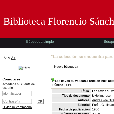
Biblioteca Florencio Sánchez -EMAD-
Biblioteca Florencio Sánc
Búsqueda simple
Búsqu
"La colección se encuentra parc
A-
A
A+
Nueva búsqueda
Conectarse
Les caves du vatican. Farce en trois acte
acceder a su cuenta de
Público
ISBD
usuario
Título :
Les caves du vat
Tipo de documento:
texto impreso
Autores:
Andre Gide (18
Editorial:
París : Gallimar
Olvidé mi contraseña
Fecha de publicación:
1950